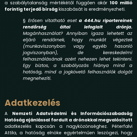
a szabálytalanság mértékétől függően akár
100 millió
forintig terjedő bírság
kiszabását is eredményezheti.
§
Erősen vitatható eset
a 444.hu riportereinek
rendőrség által lefoglalt drónja
.
Magánhasználat? Annyiban igaza lehetett az
eljáró rendőrnek, hogy munkát végeztek
(munkaviszonyban vagy egyéb hasonló
jogviszonyban), de kereskedelmi
felhasználásának azért nehezen lehet tekinteni.
Egy biztos, a szabályozás hiánya mind a
hatóság, mind a jogkövető felhasználók dolgát
megnehezíti.
Adatkezelés
A
Nemzeti Adatvédelmi és Információszabadság
Hatóság ajánlással fordult a drónokkal megvalósított
adatkezelés kapcsán a nagyközönséghez. Péterfalvi
Attila, a hatóság elnöke egyértelműen leszögezi, hogy