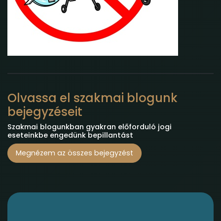
Olvassa el szakmai blogunk
bejegyzéseit
Szakmai blogunkban gyakran előforduló jogi
eseteinkbe engedünk bepillantást
Megnézem az összes bejegyzést