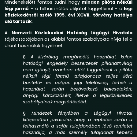
Mindenekelőtt fontos tudni, hogy
minden pilóta nélküli
légi jármű
– a felhasználás céljától függetlenül – a
légi
közlekedésről szóló 1995. évi XCVII. törvény hatálya
alá tartozik
.
A
Nemzeti Közlekedési Hatóság Légügyi Hivatala
tájékoztatójában az alábbi fontos szabályokra hívja fel a
drónt használók figyelmét:
§
A kizárólag magáncélú használat külön
hatósági engedély beszerzését pillanatnyilag
nem igényli, azonban ettől függetlenül a pilóta
nélküli légi jármű tulajdonosa teljes körű
büntető- és polgári jogi felelősség terheli a
használat során bekövetkező balesetekért,
anyagi károkozásért, illetve a légiközlekedés
szabályainak megsértéséért.
§
Mindezek fényében a Légügyi Hivatal
kifejezetten javasolja, hogy a reptetés során a
felhasználó a saját tulajdonában lévő területet
használja, a más személy tulajdonát képező