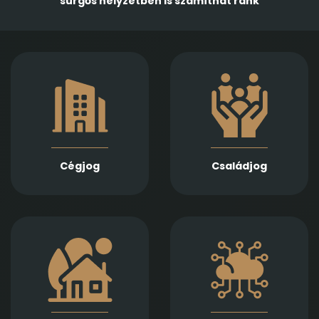
sürgős helyzetben is számíthat ránk
Gazdasági
Empatikus,
társaságok
megalapozott jogi
alapításában,
támogatást nyújtunk
módosításában és
házassági bontóper,
átalakulásában
vagyonmegosztás,
biztosítunk teljes körű
tartásdíj,
szolgáltatást
gyermekelhelyezés,
Jogi képviseletet
szülői felügyelet,
vállalunk
Cégjog
Családjog
apasági vélelem,
végelszámolás, csőd-
és felszámolási
gyámság kapcsán
eljárás során
Információs
Ingatlan adásvétel,
technológiai
ajándékozás, bérlet,
szerződések,
fejlesztés és
adatvédelmi és
beruházási
szoftverjogi kérdések,
szerződések szakértő
AI -val kapcsolatos
jogi előkészítését és
problémák gyors és