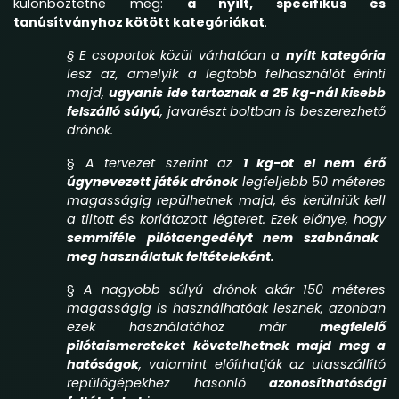
különböztetne meg:
a nyílt, specifikus és
tanúsítványhoz kötött kategóriákat
.
§ E csoportok közül várhatóan a
nyílt kategória
lesz az, amelyik a legtöbb felhasználót érinti
majd,
ugyanis ide tartoznak a 25 kg-nál kisebb
felszálló súlyú
, javarészt boltban is beszerezhető
drónok.
§
A tervezet szerint az
1 kg-ot el nem érő
úgynevezett játék drónok
legfeljebb 50 méteres
magasságig repülhetnek majd, és kerülniük kell
a tiltott és korlátozott légteret. Ezek előnye, hogy
semmiféle pilótaengedélyt nem szabnának
meg használatuk feltételeként.
§
A nagyobb súlyú drónok akár 150 méteres
magasságig is használhatóak lesznek, azonban
ezek használatához már
megfelelő
pilótaismereteket követelhetnek majd meg a
hatóságok
, valamint előírhatják az utasszállító
repülőgépekhez hasonló
azonosíthatósági