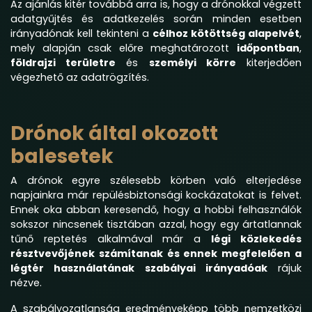
Az ajánlás kitér továbbá arra is, hogy a drónokkal végzett
adatgyűjtés és adatkezelés során minden esetben
irányadónak kell tekinteni a
célhoz kötöttség alapelvét
,
mely alapján csak előre meghatározott
időpontban
,
földrajzi területre
és
személyi körre
kiterjedően
végezhető az adatrögzítés.
Drónok által okozott
balesetek
A drónok egyre szélesebb körben való elterjedése
napjainkra már repülésbiztonsági kockázatokat is felvet.
Ennek oka abban keresendő, hogy a hobbi felhasználók
sokszor nincsenek tisztában azzal, hogy egy ártatlannak
tűnő reptetés alkalmával már a
légi közlekedés
résztvevőjének számítanak és ennek megfelelően a
légtér használatának szabályai irányadóak
rájuk
nézve.
A szabályozatlanság eredményeképp több nemzetközi