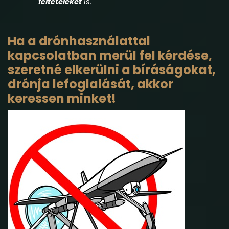
feltételeket
is.
Ha a drónhasználattal
kapcsolatban merül fel kérdése,
szeretné elkerülni a bíráságokat,
drónja lefoglalását, akkor
keressen minket!