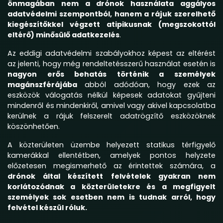
önmagában nem a drónok használata aggályos
adatvédelmi szempontból, hanem a rájuk szerelhető
kiegészítőkkel végzett atipikusnak (megszokottól
eltérő) minősülő adatkezelés
.
Az eddigi adatvédelmi szabályokhoz képest az eltérést
az jelenti, hogy még rendeltetésszerű használat esetén is
nagyon erős behatás történik a személyek
magánszférájába
abból adódóan, hogy ezek az
eszközök válogatás nélkül képesek adatokat gyűjteni
mindenről és mindenkiről, amivel vagy akivel kapcsolatba
kerülnek a rájuk felszerelt adatrögzítő eszközöknek
köszönhetően.
A közterületen üzembe helyezett statikus térfigyelő
kamerákkal ellentétben, amelyek pontos helyzete
előzetesen megismerhető az érintettek számára, a
drónok által készített felvételek gyakran nem
korlátozódnak a közterületekre és a megfigyelt
személyek sok esetben nem is tudnak arról, hogy
felvétel készül róluk.