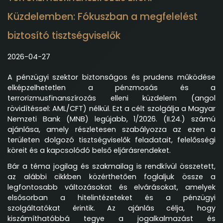
Küzdelemben: Fókuszban a megfelelést
biztosító tisztségviselők
2026-04-27
A pénzügyi szektor biztonságos és prudens működése
elképzelhetetlen a pénzmosás és a
terrorizmusfinanszírozás elleni küzdelem (angol
rövidítéssel: AML/CFT) nélkül. Ezt a célt szolgálja a Magyar
Nemzeti Bank (MNB) legújabb, 1/2026. (II.24.) számú
ajánlása, amely részletesen szabályozza az ezen a
területen dolgozó tisztségviselők feladatait, felelősségi
köreit és a kapcsolódó belső eljárásrendeket.
Bár a téma jogilag és szakmailag is rendkívül összetett,
az alábbi cikkben közérthetően foglaljuk össze a
legfontosabb változásokat és elvárásokat, amelyek
elsősorban a hitelintézeteket és a pénzügyi
szolgáltatókat érintik. Az ajánlás célja, hogy
kiszámíthatóbbá tegye a jogalkalmazást és