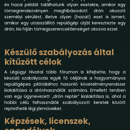
és hazai példát találhatunk olyan esetekre, amikor egy
tömegrendezvényen meghibásodott drón okozott
személyi sérülést, illetve olyan (hazai!) eset is ismert,
amikor egy utasszállító repülőgép útját keresztezte egy
drón, kis híján tömegszerencsétlenséget okozva ezzel.
Készülő szabályozás által
kitűzött célok
A Légügyi Hivatal több fórumon is kifejtette, hogy a
készülő szabályozás egyik fő céljának a hagyományos
repülőgépes pilótákéhoz hasonló követelményrendszer
kialakítása a drónhasználók számára. Emellett tervben
van egy úgynevezett „drón reptér” kialakítása is, ahol a
hobbi célú felhasználók szabályozott keretek között
reptethetik légi járműveiket.
Képzések, licenszek,