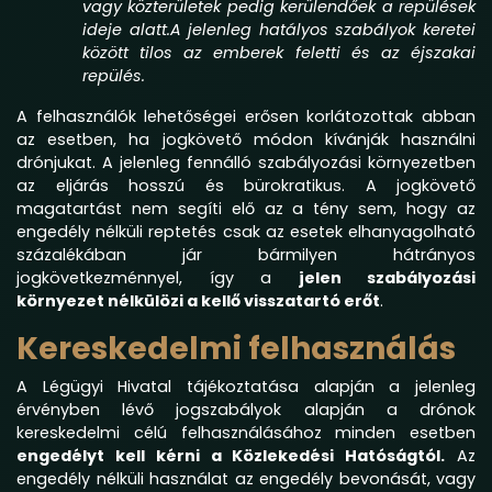
vagy közterületek pedig kerülendőek a repülések
ideje alatt.A jelenleg hatályos szabályok keretei
között tilos az emberek feletti és az éjszakai
repülés.
A felhasználók lehetőségei erősen korlátozottak abban
az esetben, ha jogkövető módon kívánják használni
drónjukat. A jelenleg fennálló szabályozási környezetben
az eljárás hosszú és bürokratikus. A jogkövető
magatartást nem segíti elő az a tény sem, hogy az
engedély nélküli reptetés csak az esetek elhanyagolható
százalékában jár bármilyen hátrányos
jogkövetkezménnyel, így a
jelen szabályozási
környezet nélkülözi a kellő visszatartó erőt
.
Kereskedelmi felhasználás
A Légügyi Hivatal tájékoztatása alapján a jelenleg
érvényben lévő jogszabályok alapján a drónok
kereskedelmi célú felhasználásához minden esetben
engedélyt kell kérni a Közlekedési Hatóságtól.
Az
engedély nélküli használat az engedély bevonását, vagy