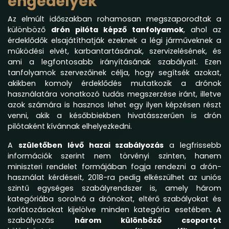
engedélyek
Az elmúlt időszakban rohamosan megszaporodtak a
különböző
drón pilóta képző tanfolyamok
, ahol az
érdeklődők elsajátíthatják ezeknek a légi járműveknek a
működési elvét, karbantartásának, szervizelésének, és
ami a legfontosabb irányításának szabályait. Ezen
tanfolyamok szervezőinek célja, hogy segítsék azokat,
akikben komoly érdeklődés mutatkozik a drónok
használatára vonatkozó tudás megszerzése iránt, illetve
azok számára is hasznos lehet egy ilyen képzésen részt
venni, akik a későbbiekben hivatásszerűen is drón
pilótaként kívánnak elhelyezkedni.
A
születőben lévő hazai szabályozás
a legfrissebb
információk szerint nem törvényi szinten, hanem
miniszteri rendelet formájában fogja rendezni a drón-
használat kérdéseit, 2018-ra pedig elkészülhet az uniós
szintű egységes szabályrendszer is, amely három
kategóriába sorolná a drónokat, eltérő szabályokat és
korlátozásokat kijelölve minden kategória esetében. A
szabályozás
három különböző csoportot