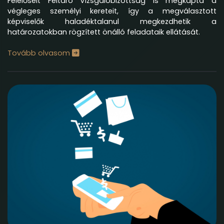
Felelőseit Feltáró Vizsgálóbizottság is megkapta a
végleges személyi kereteit, így a megválasztott
képviselők haladéktalanul megkezdhetik a
határozatokban rögzített önálló feladataik ellátását.
Tovább olvasom