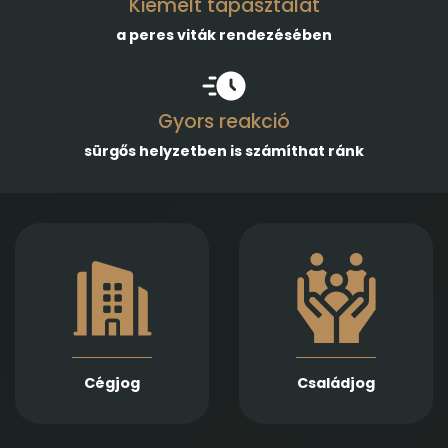
Kiemelt tapasztalat
a peres viták rendezésében
Gyors reakció
sürgős helyzetben is számíthat ránk
Gazdasági
Empatikus,
társaságok
megalapozott jogi
alapításában,
támogatást nyújtunk
módosításában és
házassági bontóper,
átalakulásában
vagyonmegosztás,
biztosítunk teljes körű
tartásdíj,
szolgáltatást
gyermekelhelyezés,
Jogi képviseletet
szülői felügyelet,
vállalunk
Cégjog
Családjog
apasági vélelem,
végelszámolás, csőd-
és felszámolási
gyámság kapcsán
eljárás során