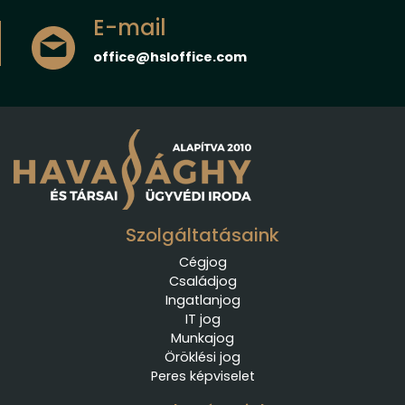
E-mail
office@hsloffice.com
Szolgáltatásaink
Cégjog
Családjog
Ingatlanjog
IT jog
Munkajog
Öröklési jog
Peres képviselet