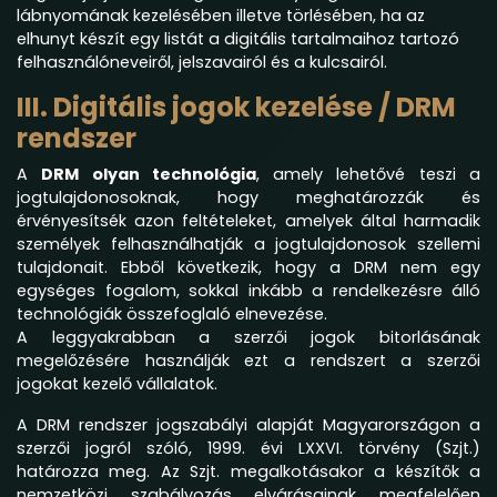
lábnyomának kezelésében illetve törlésében, ha az
elhunyt készít egy listát a digitális tartalmaihoz tartozó
felhasználóneveiről, jelszavairól és a kulcsairól.
III. Digitális jogok kezelése / DRM
rendszer
A
DRM olyan technológia
, amely lehetővé teszi a
jogtulajdonosoknak, hogy meghatározzák és
érvényesítsék azon feltételeket, amelyek által harmadik
személyek felhasználhatják a jogtulajdonosok szellemi
tulajdonait. Ebből következik, hogy a DRM nem egy
egységes fogalom, sokkal inkább a rendelkezésre álló
technológiák összefoglaló elnevezése.
A leggyakrabban a szerzői jogok bitorlásának
megelőzésére használják ezt a rendszert a szerzői
jogokat kezelő vállalatok.
A DRM rendszer jogszabályi alapját Magyarországon a
szerzői jogról szóló, 1999. évi LXXVI. törvény (Szjt.)
határozza meg. Az Szjt. megalkotásakor a készítők a
nemzetközi szabályozás elvárásainak megfelelően