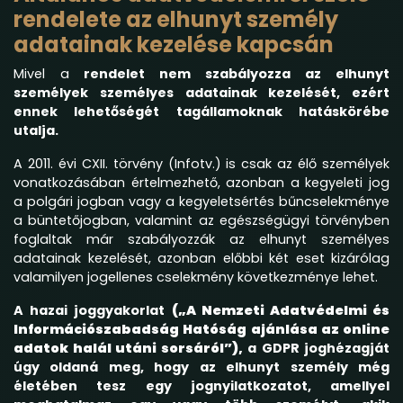
rendelete az elhunyt személy
adatainak kezelése kapcsán
Mivel a
rendelet nem szabályozza az elhunyt
személyek személyes adatainak kezelését, ezért
ennek lehetőségét tagállamoknak hatáskörébe
utalja.
A 2011. évi CXII. törvény (Infotv.) is csak az élő személyek
vonatkozásában értelmezhető, azonban a kegyeleti jog
a polgári jogban vagy a kegyeletsértés bűncselekménye
a büntetőjogban, valamint az egészségügyi törvényben
foglaltak már szabályozzák az elhunyt személyes
adatainak kezelését, azonban előbbi két eset kizárólag
valamilyen jogellenes cselekmény következménye lehet.
A hazai joggyakorlat
(„A Nemzeti Adatvédelmi és
Információszabadság Hatóság ajánlása az online
adatok halál utáni sorsáról”),
a GDPR joghézagját
úgy oldaná meg, hogy az elhunyt személy még
életében tesz egy jognyilatkozatot, amellyel