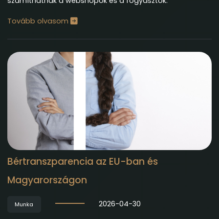
számíthatnak a webshopok és a fogyasztók.
Tovább olvasom
Bértranszparencia az EU-ban és
Magyarországon
2026-04-30
Munka