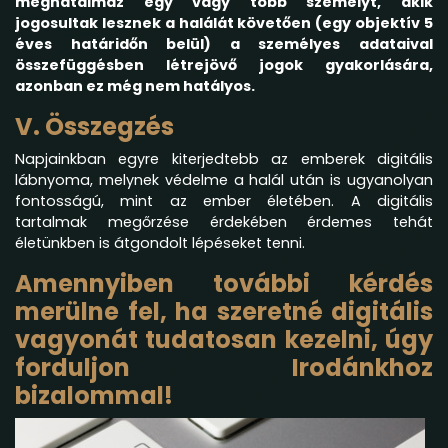
meghatalmaz egy vagy több személyt, akik
jogosultak lesznek
a halálát követően (egy objektív 5
éves határidőn belül) a személyes adataival
összefüggésben létrejövő jogok gyakorlására,
azonban ez még nem hatályos.
V. Összegzés
Napjainkban egyre kiterjedtebb az emberek digitális
lábnyoma, melynek védelme a halál után is ugyanolyan
fontosságú, mint az ember életében. A digitális
tartalmak megőrzése érdekében érdemes tehát
életünkben is átgondolt lépéseket tenni.
Amennyiben további kérdés
merülne fel, ha szeretné digitális
vagyonát tudatosan kezelni, úgy
forduljon Irodánkhoz
bizalommal!