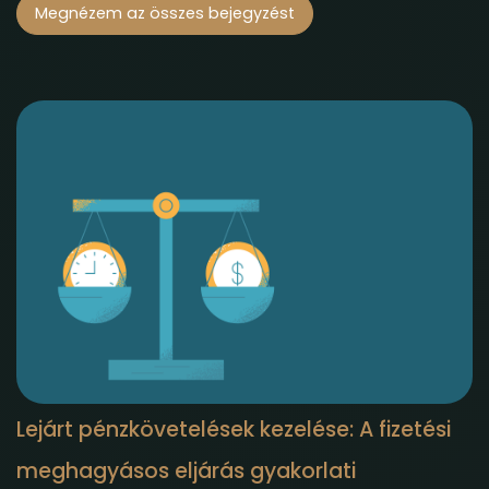
Megnézem az összes bejegyzést
Lejárt pénzkövetelések kezelése: A fizetési
meghagyásos eljárás gyakorlati