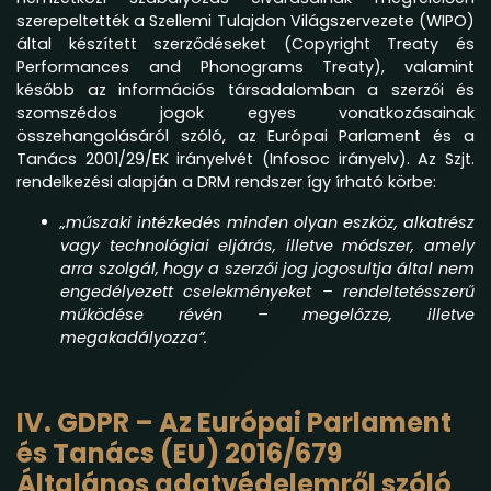
szerepeltették a Szellemi Tulajdon Világszervezete (WIPO)
által készített szerződéseket (Copyright Treaty és
Performances and Phonograms Treaty), valamint
később az információs társadalomban a szerzői és
szomszédos jogok egyes vonatkozásainak
összehangolásáról szóló, az Európai Parlament és a
Tanács 2001/29/EK irányelvét (Infosoc irányelv). Az Szjt.
rendelkezési alapján a DRM rendszer így írható körbe:
„műszaki intézkedés minden olyan eszköz, alkatrész
vagy technológiai eljárás, illetve módszer, amely
arra szolgál, hogy a szerzői jog jogosultja által nem
engedélyezett cselekményeket – rendeltetésszerű
működése révén – megelőzze, illetve
megakadályozza”.
IV. GDPR – Az Európai Parlament
és Tanács (EU) 2016/679
Általános adatvédelemről szóló