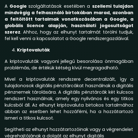
A
Google
szolgáltatások esetében a
szellemi tulajdon
mindvégig a felhasználó birtokában marad, azonban
a feltöltött tartalmak vonatkozásában a Google, a
globális licence alapján, használati jogosultságot
szerez
. Ahhoz, hogy az elhunyt tartalmát törölni tudjuk,
fel kell venni a kapcsolatot a Google rendszergazdáival.
Kriptovaluták
A kriptovaluták vagyoni jellegű besorolása önmagában
problémás, de értékük kétség kívül megragadható.
Mivel a kriptovaluták rendszere decentralizált, így a
tulajdonosok digitális pénztárcákat használnak a digitális
pénznemek tárolására. A digitális pénztárcák két kulcsos
rendszert használnak, amely egy nyilvános és egy titkos
kulcsból áll. Az elhunyt kriptovaluta birtokos tartalmához
abban az esetben lehet hozzáférni, ha a hozzátartozó
ismeri a titkos kulcsot.
Segítheti az elhunyt hozzátartozóinak vagy a végrendelet
végrehajtójának a dolgát az elhunyt digitális