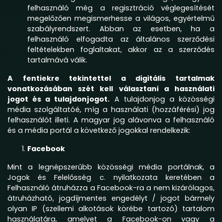
felhasználó még a regisztráció véglegesítését
megelőzően megismerhesse a világos, egyértelmű
szabályrendszert. Abban az esetben, ha a
felhasználó elfogadta az általános szerződési
feltételekben foglaltakat, akkor az a szerződés
tartalmává válik.
A fentiekre tekintettel a digitális tartalmak
vonatkozásában szét kell választani a használati
jogot és a tulajdonjogot.
A tulajdonjog a közösségi
média szolgáltatóé, míg a használati (hozzáférési) jog
felhasználót illeti. A magyar jog alávonva a felhasználó
és a média portál a következő jogokkal rendelkezik:
Facebook
Mint a legnépszerűbb közösségi média portálnak, a
Jogok és Felelősség c. nyilatkozata keretében a
Felhasználó átruházza a Facebook-ra a nem kizárólagos,
átruházható, jogdíjmentes engedélyt / jogot bármely
olyan IP (szellemi alkotások körébe tartozó) tartalom
használatára, amelyet a Facebook-on vagy a