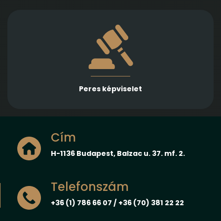
Több különböző jogterületen nyújtunk rutinos
képviseletet első és másodfokon, városi/kerületi és
megyei, valamint ítélőtáblák előtt
Peres képviselet
Cím
H-1136 Budapest, Balzac u. 37. mf. 2.
Telefonszám
+36 (1) 786 66 07 / +36 (70) 381 22 22