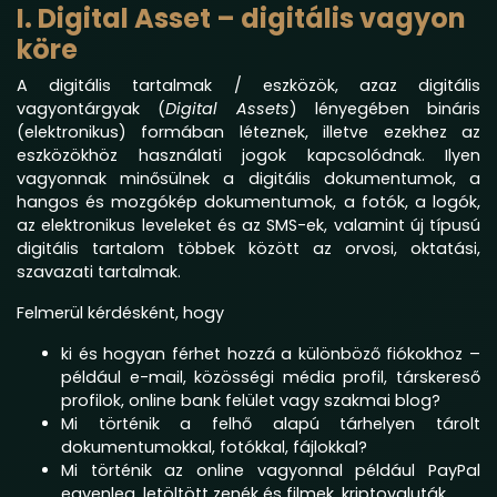
I. Digital Asset – digitális vagyon
köre
A digitális tartalmak / eszközök, azaz digitális
vagyontárgyak (
Digital Assets
) lényegében bináris
(elektronikus) formában léteznek, illetve ezekhez az
eszközökhöz használati jogok kapcsolódnak. Ilyen
vagyonnak minősülnek a digitális dokumentumok, a
hangos és mozgókép dokumentumok, a fotók, a logók,
az elektronikus leveleket és az SMS-ek, valamint új típusú
digitális tartalom többek között az orvosi, oktatási,
szavazati tartalmak.
Felmerül kérdésként, hogy
ki és hogyan férhet hozzá a különböző fiókokhoz –
például e-mail, közösségi média profil, társkereső
profilok, online bank felület vagy szakmai blog?
Mi történik a felhő alapú tárhelyen tárolt
dokumentumokkal, fotókkal, fájlokkal?
Mi történik az online vagyonnal például PayPal
egyenleg, letöltött zenék és filmek, kriptovaluták.