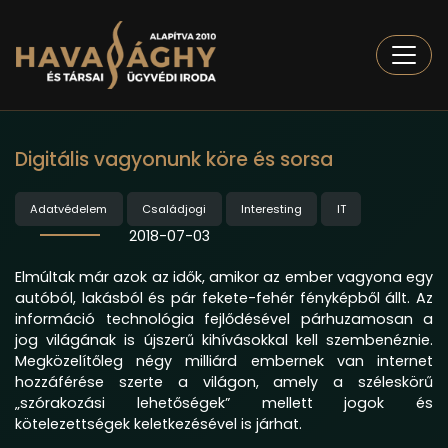
Togg
Digitális vagyonunk köre és sorsa
Adatvédelem
Családjogi
Interesting
IT
2018-07-03
Elmúltak már azok az idők, amikor az ember vagyona egy
autóból, lakásból és pár fekete-fehér fényképből állt. Az
információ technológia fejlődésével párhuzamosan a
jog világának is újszerű kihívásokkal kell szembenéznie.
Megközelítőleg négy milliárd embernek van internet
hozzáférése szerte a világon, amely a széleskörű
„szórakozási lehetőségek” mellett jogok és
kötelezettségek keletkezésével is járhat.