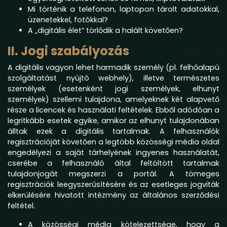
Mi történik a telefonon, laptopon tárolt adatokkal,
üzenetekkel, fotókkal?
A „digitális élet” törlődik a halált követően?
II. Jogi szabályozás
A digitális vagyon lehet harmadik személy (pl. felhőalapú
szolgáltatást nyújtó webhely), illetve természetes
személyek (esetenként jogi személyek, elhunyt
személyek) szellemi tulajdona, amelyeknek két alapvető
része a licencek és használati feltételek. Ebből adódóan a
legritkább esetek egyike, amikor az elhunyt tulajdonában
álltak ezek a digitális tartalmak. A felhasználók
regisztrációját követően a legtöbb közösségi média oldal
engedélyezi a saját tárhelyének ingyenes használatát,
cserébe a felhasználó által feltöltött tartalmak
tulajdonjogát megszerzi a portál. A tömeges
regisztrációk leegyszerűsítésére és az esetleges jogviták
elkerülésére hivatott intézmény az általános szerződési
feltétel.
A közösségi média kötelezettsége, hogy a