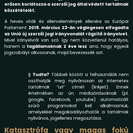
erősen korlátozza a szerzői jog által védett tartalmak
közzétételét.
A heves viták és ellenvélemények ellenére az Európai
Parlament
2019. március 23-án véglegesen elfogadta
az Unió új szerzői jogi irányvonalát rögzítő irányelvet.
Mivel irányelvről van szó így nem közvetlenül hatályos,
hanem a
tagállamoknak 2 éve lesz
arra, hogy egyedi
jogszabályt alkossanak, majd bevezessék azt.
§
Tudta?
Többek között a felhasználók nem
oszthatják meg nyilvánosan az internetes
tartalmak ”url” címét (linkjeit). Ennek
értelmében az ún. médiaóriásoknak (pl.
google, facebook, youtube) automatizált
szűrő programokat kell alkalmazniuk,
amelyekkel megakadályozhatók a tartalmak
nyilvános, jogellenes megosztása.
Katasztrófa vagy magas fokú