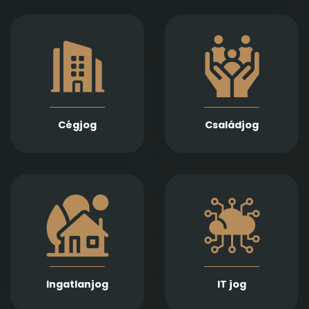
Gazdasági
Empatikus,
társaságok
megalapozott jogi
alapításában,
támogatást nyújtunk
módosításában és
házassági bontóper,
átalakulásában
vagyonmegosztás,
biztosítunk teljes körű
tartásdíj,
szolgáltatást
gyermekelhelyezés,
Jogi képviseletet
szülői felügyelet,
vállalunk
Cégjog
Családjog
apasági vélelem,
végelszámolás, csőd-
és felszámolási
gyámság kapcsán
eljárás során
Információs
Ingatlan adásvétel,
technológiai
ajándékozás, bérlet,
szerződések,
fejlesztés és
adatvédelmi és
beruházási
szoftverjogi kérdések,
szerződések szakértő
AI -val kapcsolatos
jogi előkészítését és
problémák gyors és
lebonyolítását
Ingatlanjog
IT jog
precíz jogi kezelését
biztosítjuk
kínáljuk.