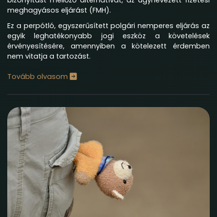
bizonyítást mellőző alternatívát, az úgynevezett fizetési
meghagyásos eljárást (FMH).
Ez a perpótló, egyszerűsített polgári nemperes eljárás az
egyik leghatékonyabb jogi eszköz a követelések
érvényesítésére, amennyiben a kötelezett érdemben
nem vitatja a tartozást.
Tovább olvasom