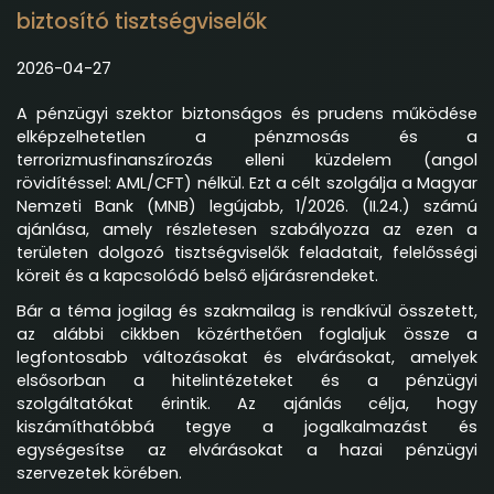
biztosító tisztségviselők
2026-04-27
A pénzügyi szektor biztonságos és prudens működése
elképzelhetetlen a pénzmosás és a
terrorizmusfinanszírozás elleni küzdelem (angol
rövidítéssel: AML/CFT) nélkül. Ezt a célt szolgálja a Magyar
Nemzeti Bank (MNB) legújabb, 1/2026. (II.24.) számú
ajánlása, amely részletesen szabályozza az ezen a
területen dolgozó tisztségviselők feladatait, felelősségi
köreit és a kapcsolódó belső eljárásrendeket.
Bár a téma jogilag és szakmailag is rendkívül összetett,
az alábbi cikkben közérthetően foglaljuk össze a
legfontosabb változásokat és elvárásokat, amelyek
elsősorban a hitelintézeteket és a pénzügyi
szolgáltatókat érintik. Az ajánlás célja, hogy
kiszámíthatóbbá tegye a jogalkalmazást és
egységesítse az elvárásokat a hazai pénzügyi
szervezetek körében.