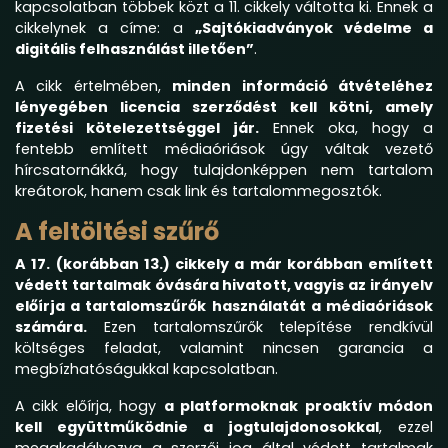
kapcsolatban többek közt a 11. cikkely váltotta ki. Ennek a
cikkelynek a címe: a
„Sajtókiadványok védelme a
digitális felhasználást illetően”
.
A cikk értelmében,
minden információ átvételéhez
lényegében licencia szerződést kell kötni, amely
fizetési kötelezettséggel jár.
Ennek oka, hogy a
fentebb említett médiaóriások úgy váltak vezető
hírcsatornákká, hogy tulajdonképpen nem tartalom
kreátorok, hanem csak link és tartalommegosztók.
A feltöltési szűrő
A 17. (korábban 13.) cikkely a már korábban említett
védett tartalmak óvására hivatott, vagyis az irányelv
előírja a tartalomszűrők használatát a médiaóriások
számára.
Ezen tartalomszűrők telepítése rendkívül
költséges feladat, valamint nincsen garancia a
megbízhatóságukkal kapcsolatban.
A cikk előírja, hogy
a platformoknak proaktív módon
kell együttműködnie a jogtulajdonosokkal
, ezzel
megakadályozva a szerzői jog által védett tartalmak