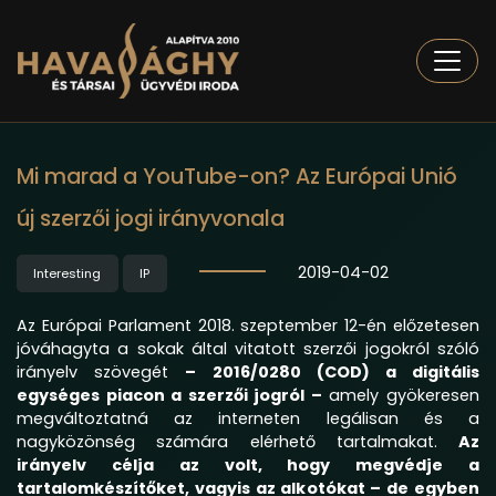
Togg
Mi marad a YouTube-on? Az Európai Unió
új szerzői jogi irányvonala
2019-04-02
Interesting
IP
Az Európai Parlament 2018. szeptember 12-én előzetesen
jóváhagyta a sokak által vitatott szerzői jogokról szóló
irányelv szövegét
– 2016/0280 (COD) a digitális
egységes piacon a szerzői jogról –
amely gyökeresen
megváltoztatná az interneten legálisan és a
nagyközönség számára elérhető tartalmakat.
Az
irányelv célja az volt, hogy megvédje a
tartalomkészítőket, vagyis az alkotókat – de egyben