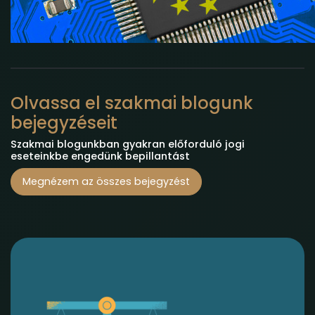
Olvassa el szakmai blogunk
bejegyzéseit
Szakmai blogunkban gyakran előforduló jogi
eseteinkbe engedünk bepillantást
Megnézem az összes bejegyzést