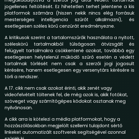
jogellenes feltöltését. Ez hihetetlen terhet jelentene a kis
platformok számára (hiszen nekik nincs elég forrásuk
mesterséges intelligencia szűrőt alkalmazni), és
esetlegesen széles körű cenzúrát eredményezne.
A kritikusok szerint a tartalomszűrők használata a nyitott,
széleskörű tartalmakból túlságosan átvizsgált és
felügyelt tartalmakra csökkentené azokat, továbbá egy
esetlegesen helytelenül működő szűrő esetén a védett
tartalmak törlését nem csak a szerzői jogi jogosult
kérésére, hanem esetlegesen egy versenytárs kérésére is
törli a rendszer.
A 17. cikk nem csak azokat érinti, akik zenét vagy
videofelvételt töltenek fel, de még azok is, akik fotókat,
szöveget vagy számítógépes kódokat osztanak meg
nyilvánosan.
A cikk arra is kötelezi a média platformokat, hogy a
hozzászólásokban megjelölt szellemi tulajdont sértő
linkeket automatizált szoftverek segítségével azonnal
szűrjék ki.