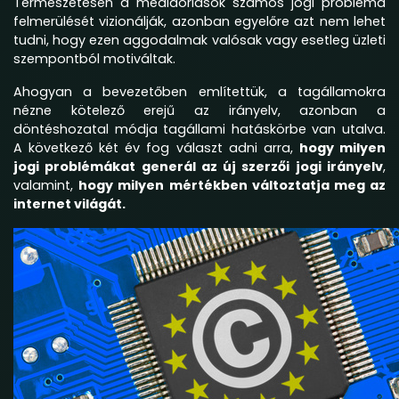
Természetesen a médiaóriások számos jogi probléma
felmerülését vizionálják, azonban egyelőre azt nem lehet
tudni, hogy ezen aggodalmak valósak vagy esetleg üzleti
szempontból motiváltak.
Ahogyan a bevezetőben említettük, a tagállamokra
nézne kötelező erejű az irányelv, azonban a
döntéshozatal módja tagállami hatáskörbe van utalva.
A következő két év fog választ adni arra,
hogy milyen
jogi problémákat generál az új szerzői jogi irányelv
,
valamint,
hogy milyen mértékben változtatja meg az
internet világát.