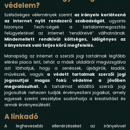
védelem?
Szélsőséges vélemények szerint
az irányelv korlátozná
az internet nyílt rendszerű szabadságát
, ugyanis
bizonyos Tech-cégek a tartalommegosztás
felügyeletével az internet ”rendőreivé” válhatnának.
Mindemellett rendkívül költséges, időigényes az
irányelvnek való teljes körű megfelelés.
Manapság az internet a szerzői jogi tartalmak legfőbb
elérési piaca lett, tehát a másik oldaláról megvizsgálva
azt láthatjuk, hogy a zenészek, újságírók, kiadók,
művészek, vagyis
a védett tartalmak szerzői jogi
jogosultjai magas fokú védelme a jövőben
megvalósulhat.
A tartalmat előállító szerzői jogi
jogosultak nehezen tudják érvényesíteni jogaikat, amely
egyesek szerint veszélybe sodorhatja a kreativitást és
annak érvényesülését.
A linkadó
A leghevesebb ellenérzéseket az irányelvvel