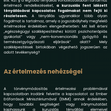
Btk. 421. § a legtöbb tényállás vonatkozásában tartalmaz
értelmező rendelkezéseket,
a kurzuslás fent idézett
tényállásával kapcsolatos fogalmakat nem fejti ki
részletesen.
A tényállás ugyanakkor több olyan
fogalmat is tartalmaz, amely a jogszabályhely megfelelő
értelmezése érdekében elengedhetetlen: Mit kell érteni
„egészségügyi szakképesítéshez kötött pszichoterápiás
gyakorlat” vagy „nem-konvencionális gyógyító és
természetgyógyászati eljárások” alatt? Mely
szakképesítések birtokában végezhető jogszerűen az
adott tevékenység?
Az értelmezés nehézségei
A törvénymódosítás értelmezési problémáival
kapcsolatban Irodánk felvette a kapcsolatot az Ember
Erőforrások Minisztériumával (EMMI) annak érdekében,
hogy további segítséget vagy iránymutatást
kaphassunk a kuruzslás tényállási elemeivel