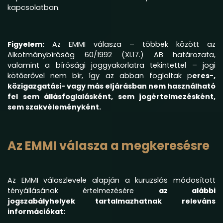
kapcsolatban.
Figyelem:
Az EMMI válasza – többek között az
Alkotmánybíróság 60/1992 (XI.17.) AB határozata,
valamint a bírósági joggyakorlatra tekintettel – jogi
kötőerővel nem bír, így az abban foglaltak p
eres-,
közigazgatási- vagy más eljárásban nem használható
fel sem állásfoglalásként, sem jogértelmezésként,
sem szakvéleményként.
Az EMMI válasza a megkeresésre
Az EMMI válaszlevele alapján a kuruzslás módosított
tényállásának értelmezésére
az alábbi
jogszabályhelyek tartalmazhatnak releváns
információkat: