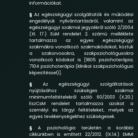
információkat.
§
Az egészségügyi szolgáltatók és működési
engedélyük nyilvántartásáról, valamint az
egészségügyi szakmai jegyzékről szóló
2/2004
(XI. 17.) EüM rendelet
2. számú melléklete
tartalmazza az egyes egészségügyi
szakmákra vonatkozó szakmakódokat, köztük
a szakorvosokra, szakpszichológusokra
vonatkozó kódokat is [1805 pszichoterápia;
7104 pszichoterápia (klinikai szakpszichológusi
képesítéssel)].
§
Az egészségügyi szolgáltatások
nyújtásához szükséges szakmai
minimumfeltételekről szóló
60/2003 (X.20.)
EszCsM rendelet
tartalmazza azokat a
személyi és tárgyi feltételeket, melyek az
egyes tevékenységekhez szükségesek.
§
A pszichológia területén a korábbi
cikkünkben is említett 22/2012. (IX.14.) EMMI