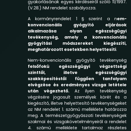
gyakorlásának egyes kérdéseiről szóló
11/1997.
(V.28.) NM rendelet
szabályozza.
A kormányrendelet 1 § szerint a n
em-
konvencionális gyógyító eljárások
alkalmazása olyan egészségügyi
tevékenység, amely a konvencionális
gyógyítási módszereket kiegészíti,
meghatározott esetekben helyettesíti
.
Nem-konvencionális gyógyító tevékenység
felsőfokú egészségügyi végzettségi
szinttől, illetve egészségügyi
szakképesítéstől függően tanfolyam
elvégzése és eredményes vizsga letétele
után végezhető.
Az ilyen tevékenység
végzésére jogosult személyek körét és a
kiegészítő, illetve helyettesítő tevékenységeket
az NM rendelet 1. számú melléklete határozza
meg. A természetgyógyászati tevékenységek
szakmai és vizsgakövetelményeiről a rendelet
4. számú melléklete tartalmaz részletes