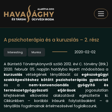
Togg
A pszichoterápia és a kuruzslás – 2. rész
2020-02-02
Interesting
Munka
A Büntető Törvénykönyvről szóló 2012. évi C. törvény (Btk.)
2020. február 05. napján hatályba lépett módosítása a
kurzuslás
vétségének tényállását az
egészségügyi
szakképesítéshez kötött pszichoterápiás gyakorlat
és a
nem-konvencionális gyógyító és
természetgyógyászati eljárások
jogosulatlan
kifejtésének elkövetési alakzatával egészítette ki.
Cikkünkben –
korábbi írásunk
folytatásaként – a
tényállás fogalmainak értelmezésével foglalkozunk.