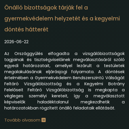
Önálló bizottságok tárják fel a
gyermekvédelem helyzetét és a kegyelmi
döntés hátterét
2026-06-22
Az Országgyűlés elfogadta a vizsgálóbizottságok
tagjainak és tisztségviselőinek megválasztásáról szóló
egyedi határozatait, amellyel lezárult a testületek
megalakulásának eljárásjogi folyamata. A döntések
értelmében a Gyermekvédelem Rendszerszintű Válságát
Feltáró Vizsgálóbizottság és a Kegyelmi Botrány
Felelőseit Feltáró Vizsgálóbizottság is megkapta a
végleges személyi kereteit, így a megválasztott
képviselők haladéktalanul megkezdhetik a
határozatokban rögzített önálló feladataik ellátását.
Tovább olvasom