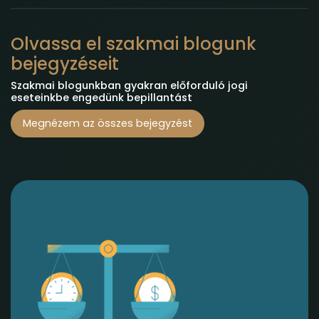
Olvassa el szakmai blogunk
bejegyzéseit
Szakmai blogunkban gyakran előforduló jogi
eseteinkbe engedünk bepillantást
Megnézem az összes bejegyzést