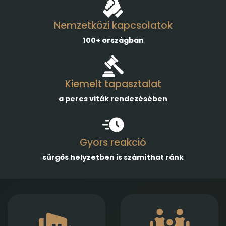
Nemzetközi kapcsolatok
100+ országban
Kiemelt tapasztalat
a peres viták rendezésében
Gyors reakció
sürgős helyzetben is számíthat ránk
Gazdasági
Empatikus,
társaságok
megalapozott jogi
alapításában,
támogatást nyújtunk
módosításában és