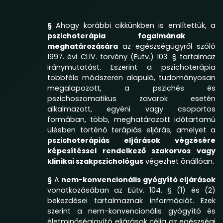
§
Ahogy korábbi cikkünkben is említettük, a
pszichoterápia fogalmának
meghatározására
az egészségügyről szóló
1997. évi CLIV. törvény
(Eütv.) 103. § tartalmaz
iránymutatást. Eszerint a pszichoterápia
többféle módszeren alapuló, tudományosan
megalapozott, a pszichés és
pszichoszomatikus zavarok esetén
alkalmazott, egyéni vagy csoportos
formában, több, meghatározott időtartamú
ülésben történő terápiás eljárás, amelyet a
pszichoterápiás eljárások végzésére
képesítéssel rendelkező szakorvos vagy
klinikai szakpszichológus
végezhet önállóan.
§
A
nem-konvencionális gyógyító eljárások
vonatkozásában az Eütv. 104. § (1) és (2)
bekezdései tartalmaznak információt. Ezek
szerint a nem-konvencionális gyógyító és
életminőségjavító eljárások célja az egészségi