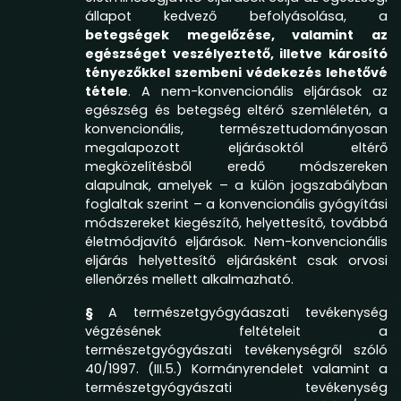
állapot kedvező befolyásolása, a
betegségek megelőzése, valamint az
egészséget veszélyeztető, illetve károsító
tényezőkkel szembeni védekezés lehetővé
tétele
. A nem-konvencionális eljárások az
egészség és betegség eltérő szemléletén, a
konvencionális, természettudományosan
megalapozott eljárásoktól eltérő
megközelítésből eredő módszereken
alapulnak, amelyek – a külön jogszabályban
foglaltak szerint – a konvencionális gyógyítási
módszereket kiegészítő, helyettesítő, továbbá
életmódjavító eljárások. Nem-konvencionális
eljárás helyettesítő eljárásként csak orvosi
ellenőrzés mellett alkalmazható.
§
A természetgyógyáaszati tevékenység
végzésének feltételeit a
természetgyógyászati tevékenységről szóló
40/1997. (III.5.) Kormányrendelet
valamint a
természetgyógyászati tevékenység