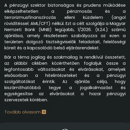
A pénzügyi szektor biztonságos és prudens működése
elképzelhetetlen a pénzmosás és a
terrorizmusfinanszírozás elleni küzdelem (angol
rövidítéssel: AML/CFT) nélkül. Ezt a célt szolgálja a Magyar
Nemzeti Bank (MNB) legújabb, 1/2026. (II.24.) számú
ajánlása, amely részletesen szabályozza az ezen a
területen dolgozó tisztségviselők feladatait, felelősségi
köreit és a kapcsolódó belső eljárásrendeket.
Bár a téma jogilag és szakmailag is rendkívül összetett,
az alábbi cikkben közérthetően foglaljuk össze a
legfontosabb változásokat és elvárásokat, amelyek
elsősorban a hitelintézeteket és a pénzügyi
szolgáltatókat érintik. Az ajánlás célja, hogy
kiszámíthatóbbá tegye a jogalkalmazást és
egységesítse az elvárásokat a hazai pénzügyi
szervezetek körében.
Tovább olvasom