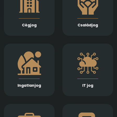
házassági bontóper,
átalakulásában
vagyonmegosztás,
biztosítunk teljes körű
tartásdíj,
szolgáltatást
gyermekelhelyezés,
Jogi képviseletet
szülői felügyelet,
vállalunk
Cégjog
Családjog
apasági vélelem,
végelszámolás, csőd-
és felszámolási
gyámság kapcsán
eljárás során
Információs
Ingatlan adásvétel,
technológiai
ajándékozás, bérlet,
szerződések,
fejlesztés és
adatvédelmi és
beruházási
szoftverjogi kérdések,
szerződések szakértő
AI -val kapcsolatos
jogi előkészítését és
problémák gyors és
lebonyolítását
Ingatlanjog
IT jog
precíz jogi kezelését
biztosítjuk
kínáljuk.
Munkaszerződések,
Számíthat ránk
belső szabályzatok és
végrendeletek és
munkaügyi viták
öröklési szerződések