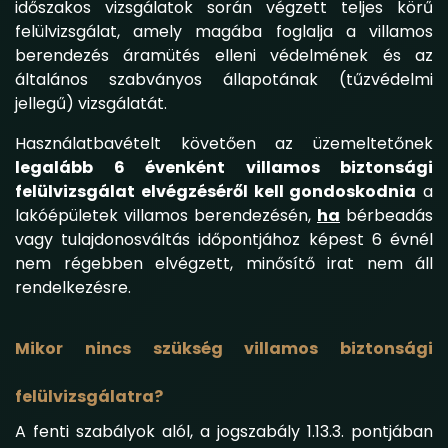
időszakos vizsgálatok során végzett teljes körű
felülvizsgálat, amely magába foglalja a villamos
berendezés áramütés elleni védelmének és az
általános szabványos állapotának (tűzvédelmi
jellegű) vizsgálatát.
Használatbavételt követően az üzemeltetőnek
legalább 6 évenként villamos biztonsági
felülvizsgálat elvégzéséről kell gondoskodnia
a
lakóépületek villamos berendezésén,
ha
bérbeadás
vagy tulajdonosváltás időpontjához képest 6 évnél
nem régebben elvégzett, minősítő irat nem áll
rendelkezésre.
Mikor nincs szükség villamos biztonsági
felülvizsgálatra?
A fenti szabályok alól, a jogszabály 1.13.3. pontjában