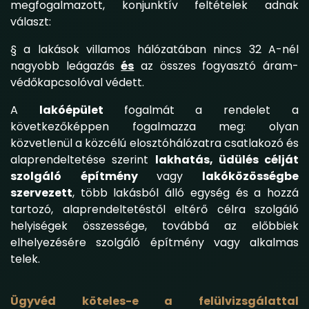
megfogalmazott, konjunktív feltételek adnak
választ:
§ a lakások villamos hálózatában nincs 32 A-nél
nagyobb leágazás
és
az összes fogyasztó áram-
védőkapcsolóval védett.
A
lakóépület
fogalmát a rendelet a
következőképpen fogalmazza meg: olyan
közvetlenül a közcélú elosztóhálózatra csatlakozó és
alaprendeltetése szerint
lakhatás, üdülés célját
szolgáló
építmény
vagy
lakóközösségbe
szervezett
, több lakásból álló egység és a hozzá
tartozó, alaprendeltetéstől eltérő célra szolgáló
helyiségek összessége, továbbá az előbbiek
elhelyezésére szolgáló építmény vagy alkalmas
telek.
Ügyvéd köteles-e a felülvizsgálattal