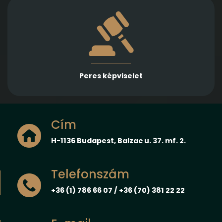
Több különböző jogterületen nyújtunk rutinos
képviseletet első és másodfokon, városi/kerületi és
megyei, valamint ítélőtáblák előtt
Peres képviselet
Cím
H-1136 Budapest, Balzac u. 37. mf. 2.
Telefonszám
+36 (1) 786 66 07 / +36 (70) 381 22 22