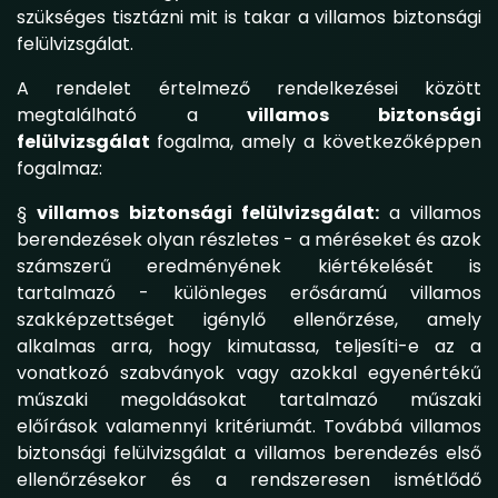
szükséges tisztázni mit is takar a villamos biztonsági
felülvizsgálat.
A rendelet értelmező rendelkezései között
megtalálható a
villamos biztonsági
felülvizsgálat
fogalma, amely a következőképpen
fogalmaz:
§
villamos biztonsági felülvizsgálat:
a villamos
berendezések olyan részletes - a méréseket és azok
számszerű eredményének kiértékelését is
tartalmazó - különleges erősáramú villamos
szakképzettséget igénylő ellenőrzése, amely
alkalmas arra, hogy kimutassa, teljesíti-e az a
vonatkozó szabványok vagy azokkal egyenértékű
műszaki megoldásokat tartalmazó műszaki
előírások valamennyi kritériumát. Továbbá villamos
biztonsági felülvizsgálat a villamos berendezés első
ellenőrzésekor és a rendszeresen ismétlődő