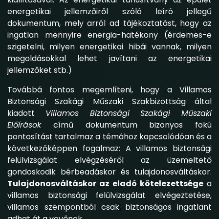
energetikai jellemzőiről szóló leíró jellegű
dokumentum, mely arról ad tájékoztatást, hogy az
ingatlan mennyire energia-hatékony (érdemes-e
szigetelni, milyen energetikai hibái vannak, milyen
megoldásokkal lehet javítani az energetikai
jellemzőket stb.)
Továbbá fontos megemlíteni, hogy a Villamos
Biztonsági Szakági Műszaki Szakbizottság által
kiadott
Villamos Biztonsági Szakági Műszaki
Előírások
című dokumentum bizonyos fokú
pontosítást tartalmaz a témához kapcsolódóan és a
következőképpen fogalmaz: A villamos biztonsági
felülvizsgálat elvégzéséről az üzemeltető
gondoskodik bérbeadáskor és tulajdonosváltáskor.
Tulajdonosváltáskor az eladó kötelezettsége
a
villamos biztonsági felülvizsgálat elvégeztetése,
villamos szempontból csak biztonságos ingatlant
adhat át a vevőnek.