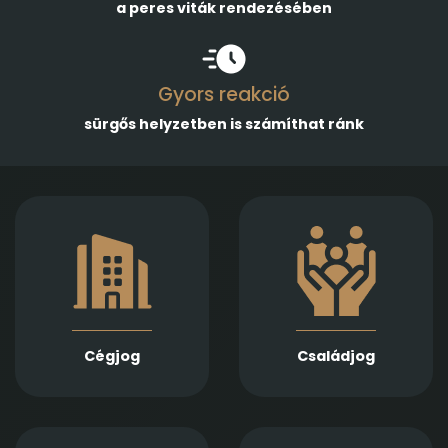
a peres viták rendezésében
Gyors reakció
sürgős helyzetben is számíthat ránk
Gazdasági
Empatikus,
társaságok
megalapozott jogi
alapításában,
támogatást nyújtunk
módosításában és
házassági bontóper,
átalakulásában
vagyonmegosztás,
biztosítunk teljes körű
tartásdíj,
szolgáltatást
gyermekelhelyezés,
Jogi képviseletet
szülői felügyelet,
vállalunk
Cégjog
Családjog
apasági vélelem,
végelszámolás, csőd-
és felszámolási
gyámság kapcsán
eljárás során
Információs