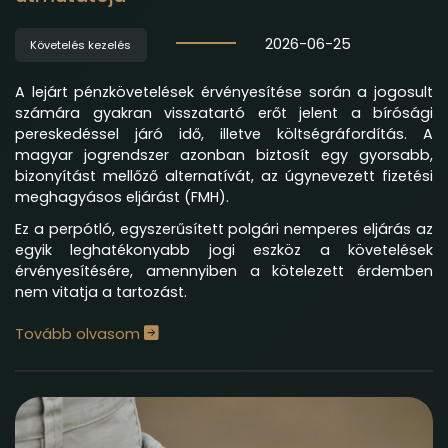
2026-06-25
Követelés kezelés
A lejárt pénzkövetelések érvényesítése során a jogosult
számára gyakran visszatartó erőt jelent a bírósági
pereskedéssel járó idő, illetve költségráfordítás. A
magyar jogrendszer azonban biztosít egy gyorsabb,
bizonyítást mellőző alternatívát, az úgynevezett fizetési
meghagyásos eljárást (FMH).
Ez a perpótló, egyszerűsített polgári nemperes eljárás az
egyik leghatékonyabb jogi eszköz a követelések
érvényesítésére, amennyiben a kötelezett érdemben
nem vitatja a tartozást.
Tovább olvasom