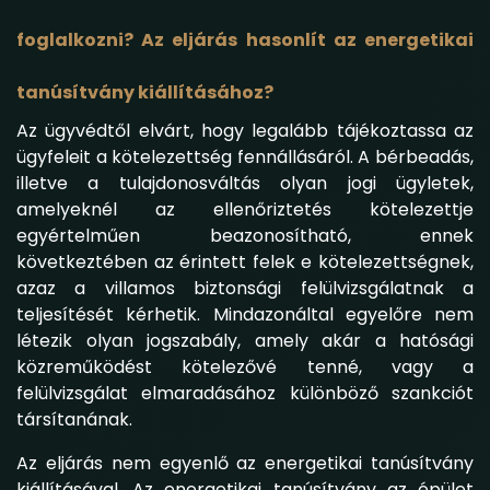
foglalkozni? Az eljárás hasonlít az energetikai
tanúsítvány kiállításához?
Az ügyvédtől elvárt, hogy legalább tájékoztassa az
ügyfeleit a kötelezettség fennállásáról. A bérbeadás,
illetve a tulajdonosváltás olyan jogi ügyletek,
amelyeknél az ellenőriztetés kötelezettje
egyértelműen beazonosítható, ennek
következtében az érintett felek e kötelezettségnek,
azaz a villamos biztonsági felülvizsgálatnak a
teljesítését kérhetik. Mindazonáltal egyelőre nem
létezik olyan jogszabály, amely akár a hatósági
közreműködést kötelezővé tenné, vagy a
felülvizsgálat elmaradásához különböző szankciót
társítanának.
Az eljárás nem egyenlő az energetikai tanúsítvány
kiállításával. Az energetikai tanúsítvány az épület