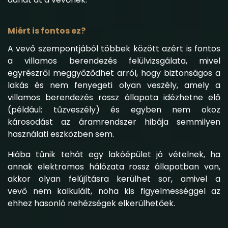
Miért is fontos ez?
A vevő szempontjából többek között azért is fontos
a villamos berendezés felülvizsgálata, mivel
egyrészről meggyőződhet arról, hogy biztonságos a
lakás és nem fenyegeti olyan veszély, amely a
villamos berendezés rossz állapota idézhetne elő
(például: tűzveszély) és egyben nem okoz
károsodást az áramrendszer hibája semmilyen
használati eszközben sem.
Hiába tűnik tehát egy lakóépület jó vételnek, ha
annak elektromos hálózata rossz állapotban van,
akkor olyan felújításra kerülhet sor, amivel a
vevő nem kalkulált, noha kis figyelmességgel az
ehhez hasonló nehézségek elkerülhetőek.