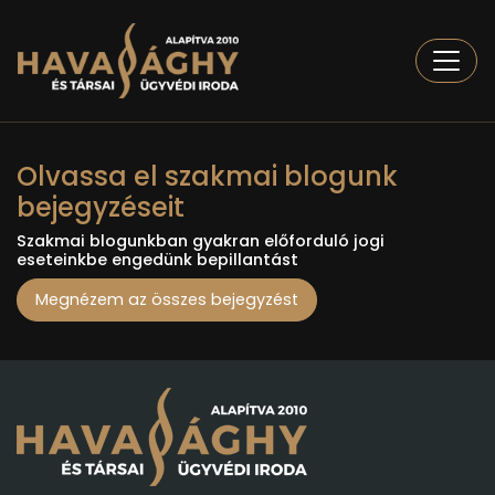
Togg
Olvassa el szakmai blogunk
bejegyzéseit
Szakmai blogunkban gyakran előforduló jogi
eseteinkbe engedünk bepillantást
Megnézem az összes bejegyzést