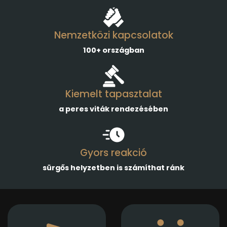
Nemzetközi kapcsolatok
100+ országban
Kiemelt tapasztalat
a peres viták rendezésében
Gyors reakció
sürgős helyzetben is számíthat ránk
Gazdasági
Empatikus,
társaságok
megalapozott jogi
alapításában,