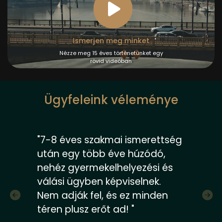
Ismerjen meg minket
Nézze meg 15 éves történetünket egy
rövid videóban
Ügyfeleink véleménye
"Közel 20 éve dolgozom együtt
Gáborral és az időközben
kialakult fejlődő, remek ügyvédi
csapatával. Nem csak a céges
, de a cégeink privát vonalú
ügyeit is bizalommal bíztuk