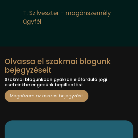
rájuk, mert tudtuk, hogy
szakértő , bizalmi
„szolgáltatást” fogunk kapni .
Többet adnak, mint egy
ügyvéd – ügyfél kapcsolat."
D. Miklós - több magyar és
Olvassa el szakmai blogunk
külföldi vállalkozás tulajdonosa
bejegyzéseit
Szakmai blogunkban gyakran előforduló jogi
eseteinkbe engedünk bepillantást
Megnézem az összes bejegyzést