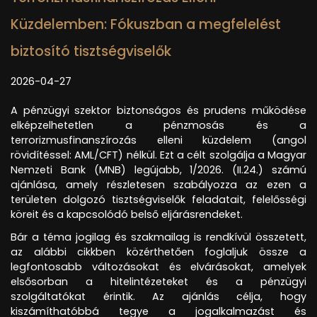
Küzdelemben: Fókuszban a megfelelést
biztosító tisztségviselők
2026-04-27
A pénzügyi szektor biztonságos és prudens működése
elképzelhetetlen a pénzmosás és a
terrorizmusfinanszírozás elleni küzdelem (angol
rövidítéssel: AML/CFT) nélkül. Ezt a célt szolgálja a Magyar
Nemzeti Bank (MNB) legújabb, 1/2026. (II.24.) számú
ajánlása, amely részletesen szabályozza az ezen a
területen dolgozó tisztségviselők feladatait, felelősségi
köreit és a kapcsolódó belső eljárásrendeket.
Bár a téma jogilag és szakmailag is rendkívül összetett,
az alábbi cikkben közérthetően foglaljuk össze a
legfontosabb változásokat és elvárásokat, amelyek
elsősorban a hitelintézeteket és a pénzügyi
szolgáltatókat érintik. Az ajánlás célja, hogy
kiszámíthatóbbá tegye a jogalkalmazást és