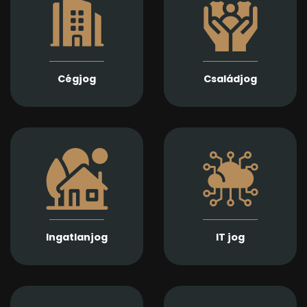
támogatást nyújtunk
módosításában és
házassági bontóper,
átalakulásában
vagyonmegosztás,
biztosítunk teljes körű
tartásdíj,
szolgáltatást
gyermekelhelyezés,
Jogi képviseletet
szülői felügyelet,
vállalunk
Cégjog
Családjog
apasági vélelem,
végelszámolás, csőd-
és felszámolási
gyámság kapcsán
eljárás során
Információs
Ingatlan adásvétel,
technológiai
ajándékozás, bérlet,
szerződések,
fejlesztés és
adatvédelmi és
beruházási
szoftverjogi kérdések,
szerződések szakértő
AI -val kapcsolatos
jogi előkészítését és
problémák gyors és
lebonyolítását
Ingatlanjog
IT jog
precíz jogi kezelését
biztosítjuk
kínáljuk.
Munkaszerződések,
Számíthat ránk
belső szabályzatok és
végrendeletek és