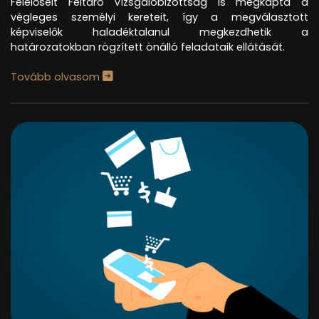
Felelőseit Feltáró Vizsgálóbizottság is megkapta a
végleges személyi kereteit, így a megválasztott
képviselők haladéktalanul megkezdhetik a
határozatokban rögzített önálló feladataik ellátását.
Tovább olvasom