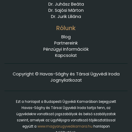
Dr. Juhász Beáta
Dr. Sajósi Márton
Dr. Jurik Liliána
Rólunk
Blog
Partnereink
Pénzügyi Információk
Kapcsolat
Copyright © Havas-Sághy és Társai Ügyvédi Iroda
Jognyilatkozat
Ezt a honlapot a Budapesti Ügyvédi Kamarában bejegyzett
Havas-Sághy és Társai Ügyvédi Iroda tartja fenn, az
ügyvédekre vonatkozó jogszabályok és belső szabályzatok
szerint, amelyek az ügyféljogra vonatkozó tájékoztatással
együtt a
www.magyarugyvedikamara.hu
honlapon