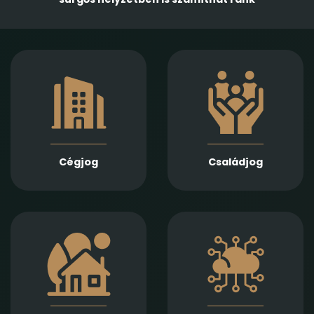
Gazdasági
Empatikus,
társaságok
megalapozott jogi
alapításában,
támogatást nyújtunk
módosításában és
házassági bontóper,
átalakulásában
vagyonmegosztás,
biztosítunk teljes körű
tartásdíj,
szolgáltatást
gyermekelhelyezés,
Jogi képviseletet
szülői felügyelet,
vállalunk
Cégjog
Családjog
apasági vélelem,
végelszámolás, csőd-
és felszámolási
gyámság kapcsán
eljárás során
Információs
Ingatlan adásvétel,
technológiai
ajándékozás, bérlet,
szerződések,
fejlesztés és
adatvédelmi és
beruházási
szoftverjogi kérdések,
szerződések szakértő
AI -val kapcsolatos
jogi előkészítését és
problémák gyors és