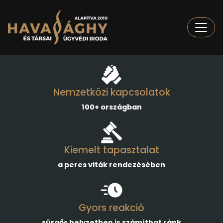
Togg
Nemzetközi kapcsolatok
100+ országban
Kiemelt tapasztalat
a peres viták rendezésében
Gyors reakció
sürgős helyzetben is számíthat ránk