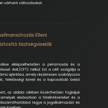
n várható változásokat.
finanszírozás Elleni
tosító tisztségviselők
ödése elképzelhetetlen a pénzmosás és a
éssel: AML/CFT) nélkül. Ezt a célt szolgálja a
számú ajánlása, amely részletesen szabályozza
it, felelősségi köreit és a kapcsolódó belső
tt, az alábbi cikkben közérthetően foglaljuk
amelyek elsősorban a hitelintézeteket és a
gy kiszámíthatóbbá tegye a jogalkalmazást és
tek körében.