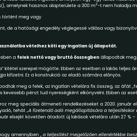
2
ház), amelynek hasznos alapterülete a 300 m
-t nem haladja m
m történt meg vagy
nt, de a hatósági engedély véglegessé válása vagy bizonyítvá
asználatba vételhez köti egy ingatlan új állapotát.
désben a
felek nettó vagy bruttó összegben
állapodtak meg
” kitétel szerepel mögötte. Ebben az esetben a lakás teljes á
a kifizetni. Ez a konstrukció az eladó számára előnyös.
tak meg a felek, az ingatlan vételára fix összeg, az áfát „fe
és kevesebb pénzt tud nyereségként elkönyvelni. Ebben az ese
oz meg speciális átmeneti rendelkezéseket a 2020. január e
nyadó, tehát
„A fizetendő adó megállapítására a teljesítéskor
 január elsejét követően átadott új lakások vételára után 27 % 
, hogy amennyiben „
a teljesítést megelőzően ellenértékbe bes