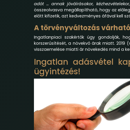
adót … annak jóváírásakor, kézhezvételeko
összeolvasva megállapítható, hogy az előleg
előtt kifizetik, azt kedvezményes áfával kell sz
A törvényváltozás várható
Ingatlanpiaci szakértők úgy gondolják, ho
korszerűsítését, a növekvő árak miatt. 2019 
visszaemelése miatti ár növekedés mind a kere
Ingatlan adásvétel k
ügyintézés!