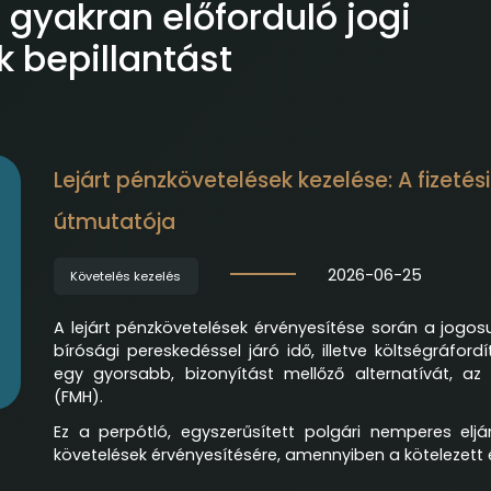
gyakran előforduló jogi
 bepillantást
Lejárt pénzkövetelések kezelése: A fizeté
útmutatója
2026-06-25
Követelés kezelés
A lejárt pénzkövetelések érvényesítése során a jogosu
bírósági pereskedéssel járó idő, illetve költségráfor
egy gyorsabb, bizonyítást mellőző alternatívát, az
(FMH).
Ez a perpótló, egyszerűsített polgári nemperes elj
követelések érvényesítésére, amennyiben a kötelezett