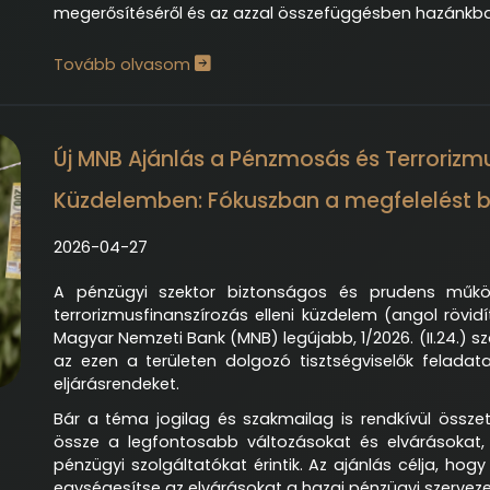
megerősítéséről és az azzal összefüggésben hazánkba
Tovább olvasom
Új MNB Ajánlás a Pénzmosás és Terrorizmus
Küzdelemben: Fókuszban a megfelelést biz
2026-04-27
A pénzügyi szektor biztonságos és prudens műk
terrorizmusfinanszírozás elleni küzdelem (angol rövidít
Magyar Nemzeti Bank (MNB) legújabb, 1/2026. (II.24.) 
az ezen a területen dolgozó tisztségviselők feladata
eljárásrendeket.
Bár a téma jogilag és szakmailag is rendkívül összete
össze a legfontosabb változásokat és elvárásokat, 
pénzügyi szolgáltatókat érintik. Az ajánlás célja, ho
egységesítse az elvárásokat a hazai pénzügyi szerveze