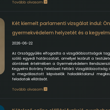
Tovább olvasom
Két kiemelt parlamenti vizsgálat indul: Ön
gyermekvédelem helyzetét és a kegyelmi
2026-06-22
Az Országgyűlés elfogadta a vizsgálóbizottságok tagj
szóló egyedi határozatait, amellyel lezárult a testül
döntések értelmében a Gyermekvédelem Rendszerszin
Kegyelmi Botrány Felelőseit Feltáró Vizsgálóbizottság 
a megválasztott képviselők haladéktalanul megkez
feladataik ellátását.
Tovább olvasom