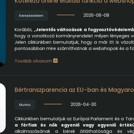
Kötelező online elállási funkció a websh
2026-06-08
Kereskedelem
Korábbi, „
Jelentős változások a fogyasztóvédelem
hogy a vonatkozó kormányrendelet milyen lényeges v
Jelen cikkünkben bemutatjuk, hogy a már itt is vázol
pontosabban mire számíthatnak a webshopok és a fo
Tovább olvasom
Bértranszparencia az EU-ban és Magyar
2026-04-30
Munka
Cikkünkben bemutatjuk az Európai Parlament és a Tanác
a férfiak és nők egyenlő vagy egyenlő érték
alkalmazásának a bérek átláthatósága és vég