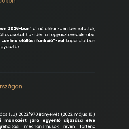
opokon
ben 2026-ban
” című cikkünkben bemutattuk,
áltozásokat hoz idén a fogyasztóvédelembe.
t
„online elállási funkció”-val
kapcsolatban
gyasztók.
országon
s (EU) 2023/970 irányelvét (2023. május 10.)
ű munkáért járó egyenlő díjazása elve
rehajtási mechanizmusok révén történő