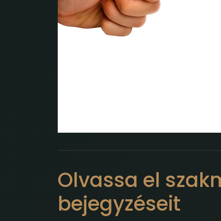
Olvassa el szak
bejegyzéseit