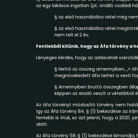
az egy lakásos ingatlan (pl.: önálló családi 
§ az első használatba vétel még ne
§ az első használatba vétel megtörté
nem telt el 2 év.
Fentiekből kitűnik, hogy az Áfa törvény a h
Lényeges kérdés, hogy az adásvételi szerző
§ Nettó az összeg amennyiben, „+ áfa
megnövekedett áfa terhet a vevő fogj
§ Amennyiben bruttó összegben állapod
képpen az eladó veszít a vételárból 
Az áfa törvényt módosító törvény nem határ
így az Áfa törvény 84. § (1) bekezdése az irá
fentebb is írtuk, ez azt jelenti, hogy a 2020.
alatt.
Az Áfa törvény 59. § (1) bekezdése kimondja