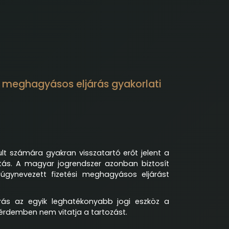
si meghagyásos eljárás gyakorlati
lt számára gyakran visszatartó erőt jelent a
dítás. A magyar jogrendszer azonban biztosít
 úgynevezett fizetési meghagyásos eljárást
árás az egyik leghatékonyabb jogi eszköz a
 érdemben nem vitatja a tartozást.