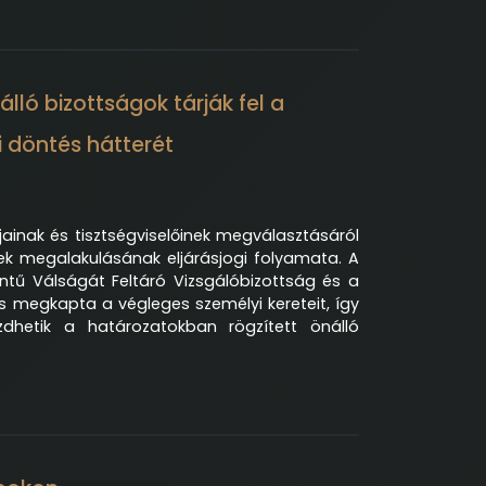
álló bizottságok tárják fel a
 döntés hátterét
ainak és tisztségviselőinek megválasztásáról
etek megalakulásának eljárásjogi folyamata. A
tű Válságát Feltáró Vizsgálóbizottság és a
is megkapta a végleges személyi kereteit, így
dhetik a határozatokban rögzített önálló