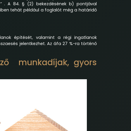
”
. A 84. § (2) bekezdésének b) pontjával
iben tehát például a foglalót még a határidő
lanok építését, valamint a régi ingatlanok
sszaesés jelentkezhet. Az áfa 27 %-ra történő
ező munkadíjak, gyors