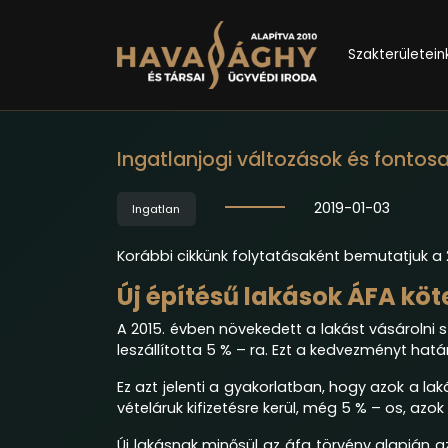
Szakterületein
Ingatlanjogi változások és fontos
2019-01-03
Ingatlan
Korábbi cikkünk folytatásaként bemutatjuk a 
Új építésű lakások ÁFA köt
A 2015. évben növekedett a lakást vásárolni
leszállította 5 % – ra. Ezt a kedvezményt határ
Ez azt jelenti a gyakorlatban, hogy azok a la
vételáruk kifizetésre kerül, még 5 % – os, az
Új lakásnak minősül az áfa törvény alapján 