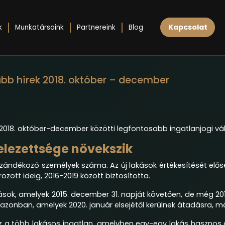
Kapcsolat
k
Munkatársaink
Partnereink
Blog
abb hírek 2018. október – december
2018. október-december közötti legfontosabb ingatlanjogi vá
elezettsége növekszik
 szándékozó személyek száma. Az új lakások értékesítését elő
ozott ideig, 2016-2019 között biztosította.
kások, amelyek 2015. december 31. napját követően, de még 201
ok azonban, amelyek 2020. január elsejétől kerülnek átadásra, 
az a több lakásos ingatlan, amelyben egy-egy lakás hasznos