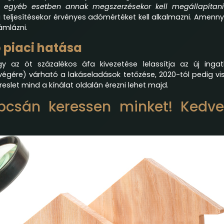
r, egyéb esetben annak megszerzésekor kell megállapítani
 teljesítésekor érvényes adómértéket kell alkalmazni. Amenny
ámlázni.
 piaci hatása
gy az öt százalékos áfa kivezetése lelassítja az új ingat
(végére) várható a lakáseladások tetőzése, 2020-tól pedig vi
slet mind a kínálat oldalán érezni lehet majd.
apcsán keressen minket! Kedv