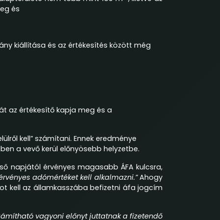
eg és
ny kiállítása és az értékesítés között még
.
rát az értékesítő kapja meg és a
lülről kell” számítani. Ennek eredménye
tben a vevő kerül előnyösebb helyzetbe.
lső napjától érvényes magasabb ÁFA kulcsra,
 érvényes adómértéket kell alkalmazni.”
Ahogy
– ot kell az államkasszába befizetni áfa jogcím
zámítható vagyoni előnyt juttatnak a fizetendő