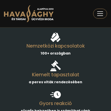
Togg
Nemzetközi kapcsolatok
100+ országban
Kiemelt tapasztalat
a peres viták rendezésében
Gyors reakció
sürgős helyzetben is számíthat ránk