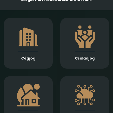
Gazdasági
Empatikus,
társaságok
megalapozott jogi
alapításában,
támogatást nyújtunk
módosításában és
házassági bontóper,
átalakulásában
vagyonmegosztás,
biztosítunk teljes körű
tartásdíj,
szolgáltatást
gyermekelhelyezés,
Jogi képviseletet
szülői felügyelet,
vállalunk
Cégjog
Családjog
apasági vélelem,
végelszámolás, csőd-
és felszámolási
gyámság kapcsán
eljárás során
Információs
Ingatlan adásvétel,
technológiai
ajándékozás, bérlet,
szerződések,
fejlesztés és
adatvédelmi és
beruházási
szoftverjogi kérdések,
szerződések szakértő
AI -val kapcsolatos
jogi előkészítését és
problémák gyors és