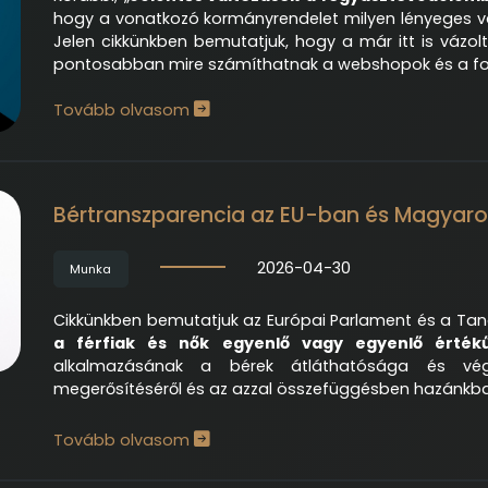
hogy a vonatkozó kormányrendelet milyen lényeges v
Jelen cikkünkben bemutatjuk, hogy a már itt is vázol
pontosabban mire számíthatnak a webshopok és a fo
Tovább olvasom
Bértranszparencia az EU-ban és Magyar
2026-04-30
Munka
Cikkünkben bemutatjuk az Európai Parlament és a Tanác
a férfiak és nők egyenlő vagy egyenlő érték
alkalmazásának a bérek átláthatósága és vég
megerősítéséről és az azzal összefüggésben hazánkba
Tovább olvasom