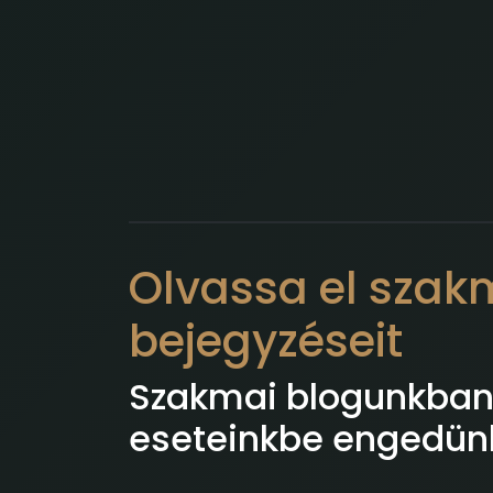
Olvassa el szak
bejegyzéseit
Szakmai blogunkban 
eseteinkbe engedünk