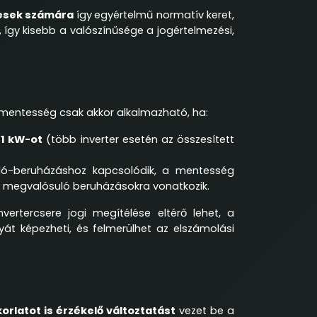
yesek számára
így
egyértelmű normatív keret,
 így
kisebb a valószínűsége a jogértelmezési,
A mentesség csak akkor alkalmazható, ha:
 1 kW-ot
(több inverter esetén az összesített
oló-beruházáshoz kapcsolódik, a mentesség
n megvalósuló beruházásokra vonatkozik.
vertercsere jogi megítélése eltérő lehet, a
át képezheti, és felmerülhet az elszámolási
korlatot is érzékelő változtatást
vezet be a