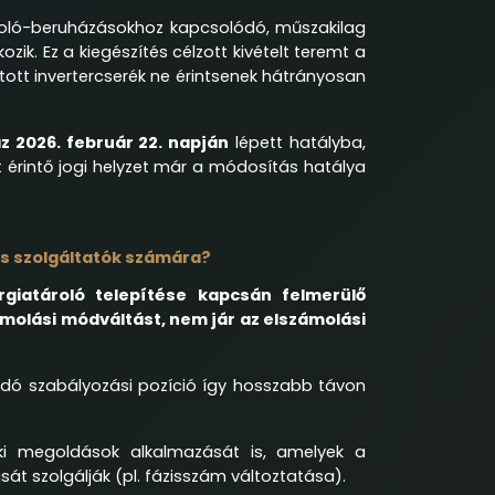
ároló-beruházásokhoz kapcsolódó, műszakilag
zik. Ez a kiegészítés célzott kivételt teremt a
tott invertercserék ne érintsenek hátrányosan
z 2026. február 22. napján
lépett hatályba,
t érintő jogi helyzet már a módosítás hatálya
és szolgáltatók számára?
giatároló telepítése kapcsán felmerülő
olási módváltást, nem jár az elszámolási
dó szabályozási pozíció így hosszabb távon
ki megoldások alkalmazását is, amelyek a
t szolgálják (pl. fázisszám változtatása).