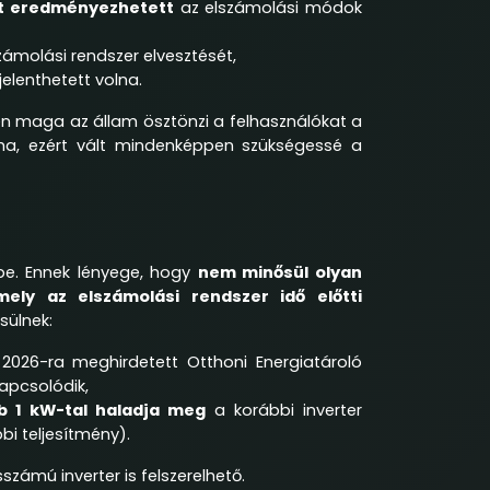
t eredményezhetett
az elszámolási módok
számolási rendszer elvesztését,
elenthetett volna.
en maga az állam ösztönzi a felhasználókat a
éma, ezért vált mindenképpen szükségessé a
.-be. Ennek lényege, hogy
nem minősül olyan
ely az elszámolási rendszer idő előtti
esülnek:
2026-ra meghirdetett Otthoni Energiatároló
apcsolódik,
bb 1 kW-tal haladja meg
a korábbi inverter
bi teljesítmény).
zámú inverter is felszerelhető.