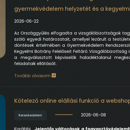
gyermekvédelem helyzetét és a kegyelmi
2026-06-22
Az Országgyűlés elfogadta a vizsgálóbizottságok tagj
szóló egyedi határozatait, amellyel lezárult a testül
döntések értelmében a Gyermekvédelem Rendszerszin
Kegyelmi Botrány Felelőseit Feltáró Vizsgálóbizottság 
a megválasztott képviselők haladéktalanul megkez
feladataik ellátását.
Tovább olvasom
Kötelező online elállási funkció a websh
2026-06-08
Kereskedelem
Korábbi, „
Jelentős változások a fogyasztóvédelem