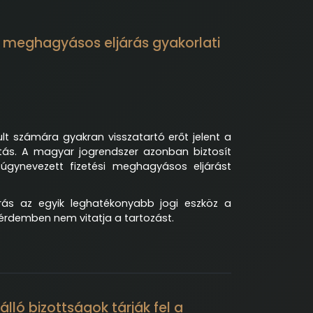
si meghagyásos eljárás gyakorlati
lt számára gyakran visszatartó erőt jelent a
dítás. A magyar jogrendszer azonban biztosít
 úgynevezett fizetési meghagyásos eljárást
árás az egyik leghatékonyabb jogi eszköz a
 érdemben nem vitatja a tartozást.
álló bizottságok tárják fel a