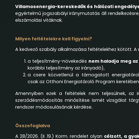
Villamosenergia-kereskedők és hálózati engedél
egyértelmű jogszabályi iránymutatás áll rendelkezésre,
elszámolási vitáknak.
Milyen feltételekre kell figyelni?
A kedvező szabály alkalmazása feltételekhez kötött. 
a teljesítmény-növekedés
nem haladja meg az
korábbi teljesítmény az irányadó),
a csere közvetlenül a támogatott energiatár
csak az Otthoni Energiatároló Program keretébe
Amennyiben ezek a feltételek nem teljesülnek, az in
szerződésmódosítás minősítése ismét vizsgálat tárgy
rendszer módosulásának kérdése.
Összefoglalva
A 28/2026. (II. 19.) Korm. rendelet olyan
célzott, a gya