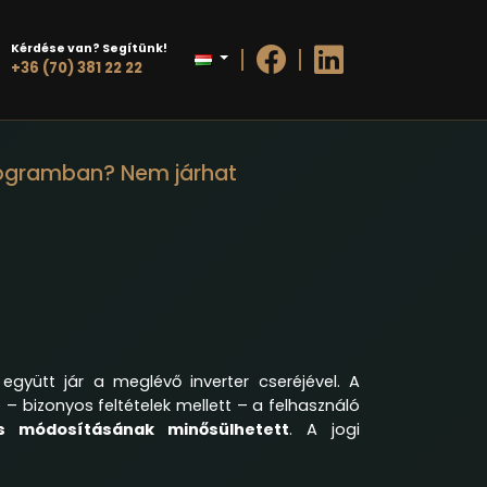
Kérdése van? Segítünk!
+36 (70) 381 22 22
Programban? Nem járhat
együtt jár a meglévő inverter cseréjével. A
– bizonyos feltételek mellett – a felhasználó
s módosításának minősülhetett
. A jogi