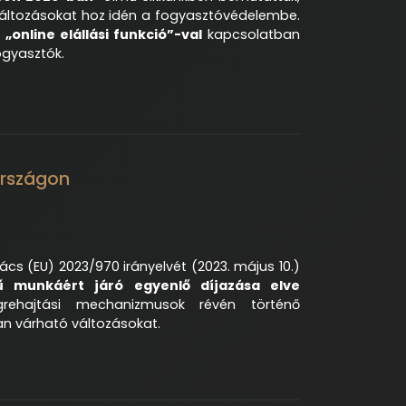
áltozásokat hoz idén a fogyasztóvédelembe.
t
„online elállási funkció”-val
kapcsolatban
gyasztók.
országon
s (EU) 2023/970 irányelvét (2023. május 10.)
ű munkáért járó egyenlő díjazása elve
rehajtási mechanizmusok révén történő
n várható változásokat.