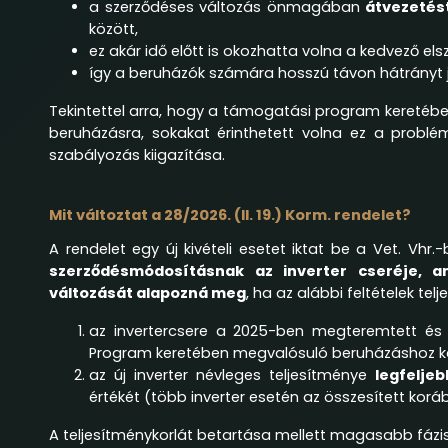
a szerződéses változás önmagában
átvezetés
között,
ez akár idő előtt is okozhatta volna a kedvező el
így a beruházók számára hosszú távon hátrányt j
Tekintettel arra, hogy a támogatási program keretéb
beruházásra, sokakat érinthetett volna ez a probl
szabályozás kiigazítása.
Mit változtat a 28/2026. (II. 19.) Korm. rendelet?
A rendelet egy új kivételi esetet iktat be a Vet. Vhr
szerződésmódosításnak az inverter cseréje, am
változását alapozná meg
, ha az alábbi feltételek telj
az invertercsere a 2025-ben megteremtett és 
Program keretében megvalósuló beruházáshoz k
az új inverter névleges teljesítménye
legfelje
értékét (több inverter esetén az összesített koráb
A teljesítménykorlát betartása mellett magasabb fáziss