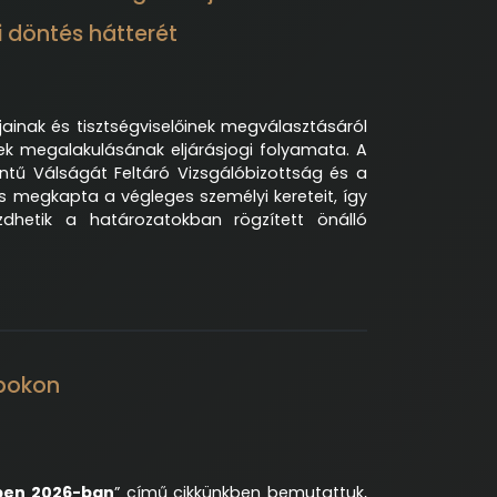
 döntés hátterét
ainak és tisztségviselőinek megválasztásáról
etek megalakulásának eljárásjogi folyamata. A
tű Válságát Feltáró Vizsgálóbizottság és a
is megkapta a végleges személyi kereteit, így
dhetik a határozatokban rögzített önálló
opokon
ben 2026-ban
” című cikkünkben bemutattuk,