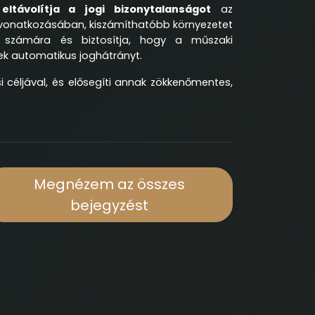
y
eltávolítja a jogi bizonytalanságot
az
 vonatkozásában, kiszámíthatóbb környezetet
k számára és biztosítja, hogy a műszaki
ek automatikus joghátrányt.
éljával, és elősegíti annak zökkenőmentes,
Megnézem az összes
bejegyzést