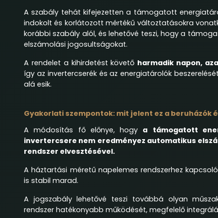
A szabály tehát kifejezetten a támogatott energiat
indokolt és korlátozott mértékű változtatásokra vonatko
korábbi szabály alól, és lehetővé teszi, hogy a támoga
elszámolási jogosultságokat.
A rendelet a kihirdetést követő
harmadik napon, aza
így az invertercserék és az energiatárolók beszerelésé
alá esik.
Gyakorlati szempontok: mit jelent ez a beruházók 
A módosítás fő előnye, hogy
a
támogatott ener
invertercsere nem eredményez automatikus elszám
rendszer elvesztésével.
A háztartási méretű napelemes rendszerhez kapcsoló
is stabil marad.
A jogszabály lehetővé teszi továbbá olyan műsza
rendszer hatékonyabb működését, megfelelő integrálásá