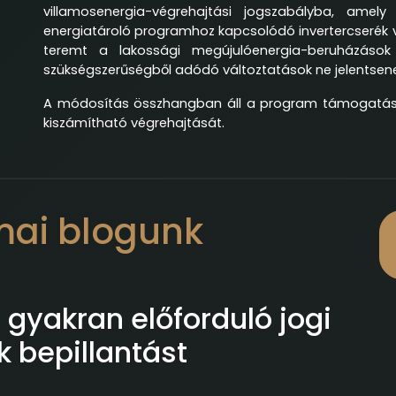
villamosenergia-végrehajtási jogszabályba, amel
energiatároló programhoz kapcsolódó invertercserék
teremt a lakossági megújulóenergia-beruházáso
szükségszerűségből adódó változtatások ne jelentsen
A módosítás összhangban áll a program támogatási c
kiszámítható végrehajtását.
mai blogunk
gyakran előforduló jogi
 bepillantást