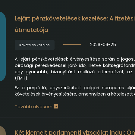
Lejárt pénzkövetelések kezelése: A fizeté
útmutatója
2026-06-25
Követelés kezelés
A lejárt pénzkövetelések érvényesítése során a jogosu
bírósági pereskedéssel járó idő, illetve költségráfor
egy gyorsabb, bizonyítást mellőző alternatívát, az
(FMH).
Ez a perpótló, egyszerűsített polgári nemperes elj
követelések érvényesítésére, amennyiben a kötelezett
Tovább olvasom
Két kiemelt parlamenti vizsgálat indul: Ön