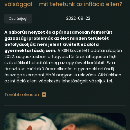
válsággal – mit tehetünk az infláció ellen?
2022-09-22
Családjogi
A háborús helyzet és a párhuzamosan felmerült
gazdasági problémák az élet minden területét
befolyásolják: nem jelent kivételt ez alól a
gyermektartásdíj sem.
A KSH közzétett adatai alapján
2022. augusztusban a fogyasztói árak átlagosan 15,6
százalékkal haladták meg az egy évvel korábbit. Ez a
drasztikus mértékű áremelkedés a gyermektartásdíj
összege szempontjából nagyon is releváns. Cikkünkben
az infláció elleni védekezés lehetőségeit vázoljuk fel.
Tovább olvasom