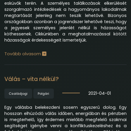
esküvők terén. A személyes találkozások elkerülését
szorgalmazó intézkedések a hagyományos lakodalmak
megtartását jelenleg nem teszik lehetővé. Bizonyos
országokban azonban a jogrendszer lehetővé teszi, hogy
a jegyesek személyes jelenlét nélkül is házasságot
köthessenek. Cikkünkben a meghatalmazással kötött
házasságok érdekességeit ismertetjük.
Tovább olvasom
Válás – vita nélkül?
2021-04-01
Családjogi
Polgári
Egy válásba belekezdeni sosem egyszerű dolog. Egy
hosszan elhúzódó válás időben, energiában és pénzben
is megterhelő, így érdemes mielőbb megfelelő szakmai
segítséget igénybe venni a konfliktuskezeléshez és a