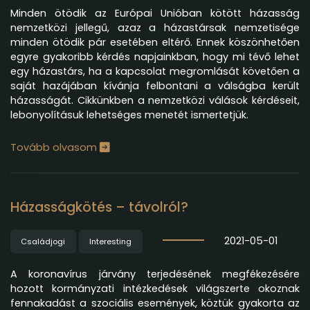
Minden ötödik az Európai Unióban kötött házasság
nemzetközi jellegű, azaz a házastársak nemzetisége
minden ötödik pár esetében eltérő. Ennek köszönhetően
egyre gyakoribb kérdés napjainkban, hogy mi tévő lehet
egy házastárs, ha a kapcsolat megromlását követően a
saját hazájában kívánja felbontani a válságba került
házasságát. Cikkünkben a nemzetközi válások kérdéseit,
lebonyolításuk lehetséges menetét ismertetjük.
Tovább olvasom
Házasságkötés – távolról?
2021-05-01
Családjogi
Interesting
A koronavírus járvány terjedésének megfékezésére
hozott kormányzati intézkedések világszerte okoznak
fennakadást a szociális események, köztük gyakorta az