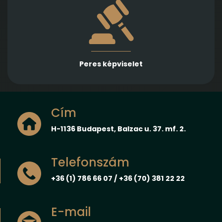
Több különböző jogterületen nyújtunk rutinos
képviseletet első és másodfokon, városi/kerületi és
megyei, valamint ítélőtáblák előtt
Peres képviselet
Cím
H-1136 Budapest, Balzac u. 37. mf. 2.
Telefonszám
+36 (1) 786 66 07 / +36 (70) 381 22 22
E-mail