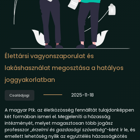
Élettársi vagyonszaporulat és
lakáshasználat megosztása a hatályos
joggyakorlatban
2025-11-18
Családjogi
A magyar Ptk. az életközösség fennálltát tulajdonképpen
két formában ismeri el. Megjeleníti a házasság
intézményét, melyet magasztosan több jogász
professzor „
érzelmi és gazdasági szövetség
”-ként ír le, és
emellett lehetőség nyílik az együttélés házasságkötés