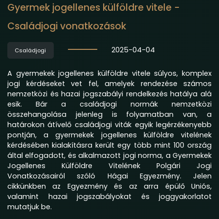
Gyermek jogellenes külföldre vitele -
Családjogi vonatkozások
2025-04-04
Családjogi
A gyermekek jogellenes külföldre vitele súlyos, komplex
jogi kérdéseket vet fel, amelyek rendezése számos
nemzetközi és hazai jogszabályi rendelkezés hatálya alá
esik. Bár a családjogi normák nemzetközi
összehangolása jelenleg is folyamatban van, a
határokon átívelő családjogi viták egyik legérzékenyebb
pontján, a gyermekek jogellenes külföldre vitelének
kérdésében kialakításra került egy több mint 100 ország
által elfogadott, és alkalmazott jogi norma, a Gyermekek
Jogellenes Külföldre Vitelének Polgári Jogi
Vonatkozásairól szóló Hágai Egyezmény. Jelen
cikkünkben az Egyezmény és az arra épülő Uniós,
valamint hazai jogszabályokat és joggyakorlatot
mutatjuk be.