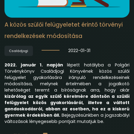
A közös szülői felügyeletet érintő törvényi
rendelkezések módosítása
2022-01-31
Családjogi
2022. január 1. napján
lépett hatályba a Polgári
Törvénykönyv Családjogi Könyvének közös szülői
felügyelet gyakorlására irányuló rendelkezéseinek
módosítása, melynek értelmében a jogalkotó
lehetőséget teremt a bíróságnak arra, hogy akár
kizárólag az egyik szülő kérelmére döntsön a szülői
felügyelet közös gyakorlásáról, illetve a váltott
gondoskodásról, abban az esetben, ha ez a kiskorú
gyermek érdekében áll.
Bejegyzésünkben a jogszabályi
változások lényegesebb pontjait mutatjuk be.