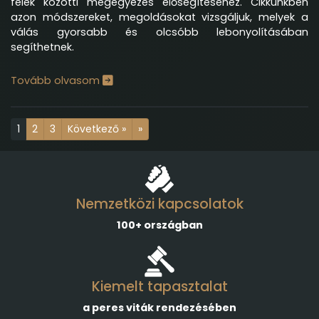
felek közötti megegyezés elősegítéséhez. Cikkünkben
azon módszereket, megoldásokat vizsgáljuk, melyek a
válás gyorsabb és olcsóbb lebonyolításában
segíthetnek.
Tovább olvasom
1
2
3
Következő »
»
Nemzetközi kapcsolatok
100+ országban
Kiemelt tapasztalat
a peres viták rendezésében