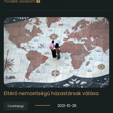
Tovább olvasom
Eltérő nemzetiségű házastársak válása
2021-10-26
Családjogi