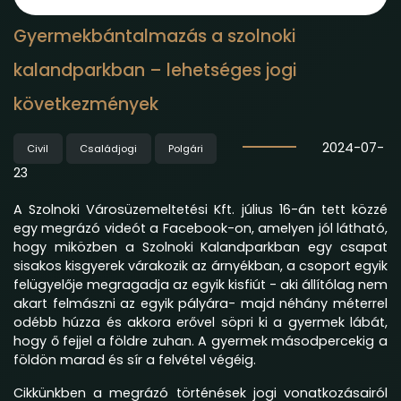
Gyermekbántalmazás a szolnoki
kalandparkban – lehetséges jogi
következmények
2024-07-
Civil
Családjogi
Polgári
23
A Szolnoki Városüzemeltetési Kft. július 16-án tett közzé
egy megrázó videót a Facebook-on, amelyen jól látható,
hogy miközben a Szolnoki Kalandparkban egy csapat
sisakos kisgyerek várakozik az árnyékban, a csoport egyik
felügyelője megragadja az egyik kisfiút - aki állítólag nem
akart felmászni az egyik pályára- majd néhány méterrel
odébb húzza és akkora erővel söpri ki a gyermek lábát,
hogy ő fejjel a földre zuhan. A gyermek másodpercekig a
földön marad és sír a felvétel végéig.
Cikkünkben a megrázó történések jogi vonatkozásairól