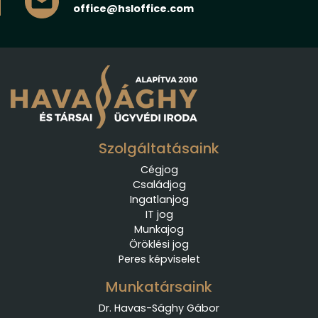
office@hsloffice.com
Szolgáltatásaink
Cégjog
Családjog
Ingatlanjog
IT jog
Munkajog
Öröklési jog
Peres képviselet
Munkatársaink
Dr. Havas-Sághy Gábor