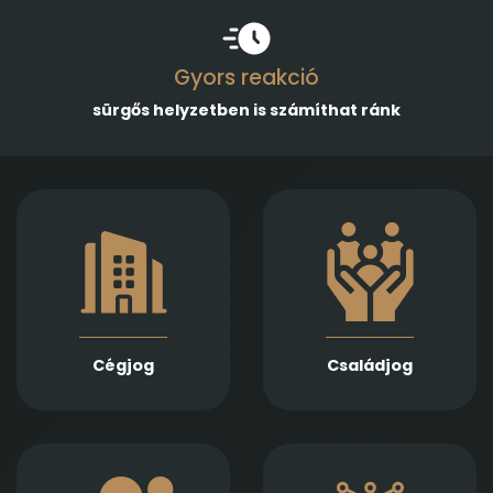
Gyors reakció
sürgős helyzetben is számíthat ránk
Gazdasági
Empatikus,
társaságok
megalapozott jogi
alapításában,
támogatást nyújtunk
módosításában és
házassági bontóper,
átalakulásában
vagyonmegosztás,
biztosítunk teljes körű
tartásdíj,
szolgáltatást
gyermekelhelyezés,
Jogi képviseletet
szülői felügyelet,
vállalunk
Cégjog
Családjog
apasági vélelem,
végelszámolás, csőd-
és felszámolási
gyámság kapcsán
eljárás során
Információs
Ingatlan adásvétel,
technológiai