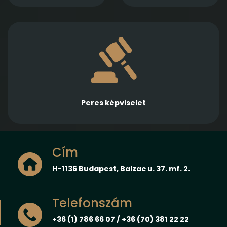
számára
igényérvényesítésben
Több különböző jogterületen nyújtunk rutinos
képviseletet első és másodfokon, városi/kerületi és
megyei, valamint ítélőtáblák előtt
Peres képviselet
Cím
H-1136 Budapest, Balzac u. 37. mf. 2.
Telefonszám
+36 (1) 786 66 07 / +36 (70) 381 22 22