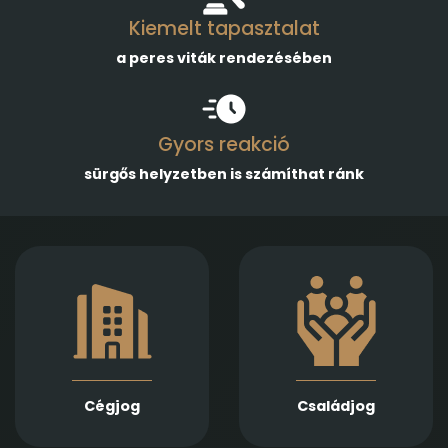
Kiemelt tapasztalat
a peres viták rendezésében
Gyors reakció
sürgős helyzetben is számíthat ránk
Gazdasági
Empatikus,
társaságok
megalapozott jogi
alapításában,
támogatást nyújtunk
módosításában és
házassági bontóper,
átalakulásában
vagyonmegosztás,
biztosítunk teljes körű
tartásdíj,
szolgáltatást
gyermekelhelyezés,
Jogi képviseletet
szülői felügyelet,
vállalunk
Cégjog
Családjog
apasági vélelem,
végelszámolás, csőd-
és felszámolási
gyámság kapcsán