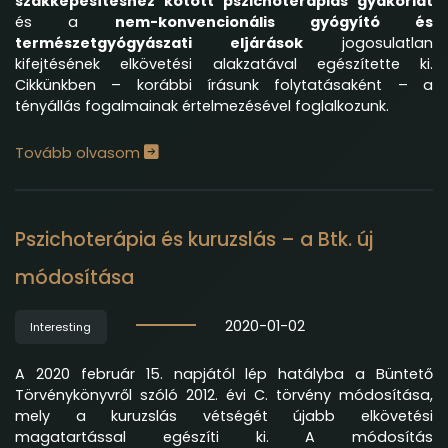
szakképesítéshez kötött pszichoterápiás gyakorlat
és a
nem-konvencionális gyógyító és
természetgyógyászati eljárások
jogosulatlan
kifejtésének elkövetési alakzatával egészítette ki.
Cikkünkben –
korábbi írásunk
folytatásaként – a
tényállás fogalmainak értelmezésével foglalkozunk.
Tovább olvasom
Pszichoterápia és kuruzslás – a Btk. új
módosítása
2020-01-02
Interesting
A 2020 február 15. napjától lép hatályba a Büntető
Törvénykönyvről szóló 2012. évi C. törvény módosítása,
mely a kuruzslás vétségét újabb elkövetési
magatartással egészíti ki. A módosítás