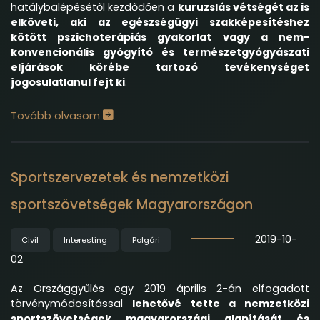
hatálybalépésétől kezdődően a
kuruzslás vétségét az is
elköveti, aki az egészségügyi szakképesítéshez
kötött pszichoterápiás gyakorlat vagy a nem-
konvencionális gyógyító és természetgyógyászati
eljárások körébe tartozó tevékenységet
jogosulatlanul fejt ki
.
Tovább olvasom
Sportszervezetek és nemzetközi
sportszövetségek Magyarországon
2019-10-
Civil
Interesting
Polgári
02
Az Országgyűlés egy 2019 április 2-án elfogadott
törvénymódosítással
lehetővé tette a nemzetközi
sportszövetségek magyarországi alapítását és