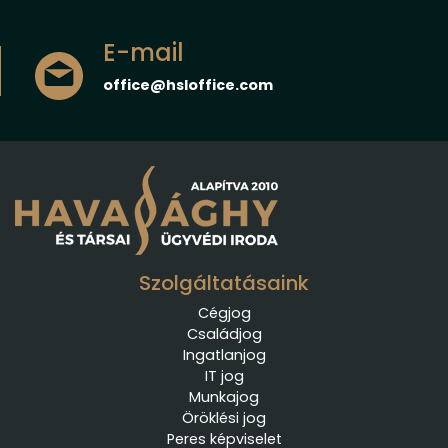
E-mail
office@hsloffice.com
Szolgáltatásaink
Cégjog
Családjog
Ingatlanjog
IT jog
Munkajog
Öröklési jog
Peres képviselet