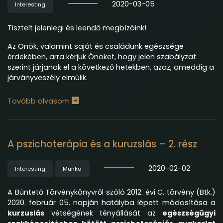
2020-03-05
Interesting
Tisztelt jelenlegi és leendő megbízóink!
Az Önök, valamint saját és családunk egészsége
érdekében, arra kérjük Önöket, hogy jelen szabályzat
szerint járjanak el a következő hetekben, azaz, ameddig a
járványveszély elmúlik.
Tovább olvasom
A pszichoterápia és a kuruzslás – 2. rész
2020-02-02
Interesting
Munka
A Büntető Törvénykönyvről szóló 2012. évi C. törvény (Btk.)
2020. február 05. napján hatályba lépett módosítása a
kurzuslás
vétségének tényállását az
egészségügyi