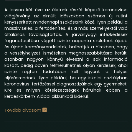
A lassan két éve az életünk részét képező koronavírus
világjárvány az elmúlt időszakban számos új rutint
kényszerített mindennapi szokásaink közé, ilyen például a
maszkviselés, a fertőtlenítés, és a más személyektől való
általános távolságtartás. A járványügyi intézkedések
foganatosítása végett szinte naponta születnek újabb
és újabb kormányrendeletek, hallhatjuk a hírekben, hogy
a veszélyhelyzet ismételten meghosszabbításra került,
azonban nagyon könnyű elveszni a sok információ
között, pedig bőven felmerülhetnek olyan kérdések, ahol
szinte rögtön tudatában kell legyünk a helyes
eljárásrendnek. Ilyen például, ha egy iskolai osztályban
koronavírus-fertőzéssel diagnosztizálnak egy gyermeket.
Kire és milyen kötelezettségek hárulnak ebben a
kérdéskörben? Alábbi cikkünkből kiderül.
Tovább olvasom