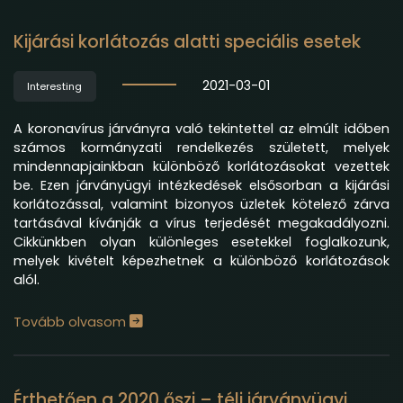
Kijárási korlátozás alatti speciális esetek
2021-03-01
Interesting
A koronavírus járványra való tekintettel az elmúlt időben
számos kormányzati rendelkezés született, melyek
mindennapjainkban különböző korlátozásokat vezettek
be. Ezen járványügyi intézkedések elsősorban a kijárási
korlátozással, valamint bizonyos üzletek kötelező zárva
tartásával kívánják a vírus terjedését megakadályozni.
Cikkünkben olyan különleges esetekkel foglalkozunk,
melyek kivételt képezhetnek a különböző korlátozások
alól.
Tovább olvasom
Érthetően a 2020 őszi – téli járványügyi