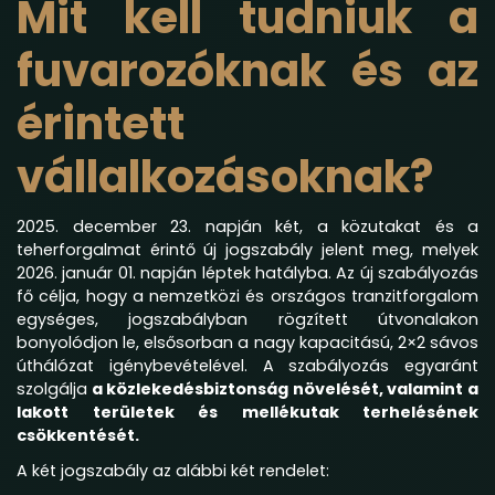
Mit kell tudniuk a
fuvarozóknak és az
érintett
vállalkozásoknak?
2025. december 23. napján két, a közutakat és a
teherforgalmat érintő új jogszabály jelent meg, melyek
2026. január 01. napján léptek hatályba. Az új szabályozás
fő célja, hogy a nemzetközi és országos tranzitforgalom
egységes, jogszabályban rögzített útvonalakon
bonyolódjon le, elsősorban a nagy kapacitású, 2×2 sávos
úthálózat igénybevételével. A szabályozás egyaránt
szolgálja
a közlekedésbiztonság növelését, valamint a
lakott területek és mellékutak terhelésének
csökkentését.
A két jogszabály az alábbi két rendelet: