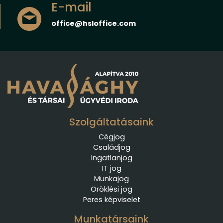
E-mail
office@hsloffice.com
Szolgáltatásaink
Cégjog
Családjog
Ingatlanjog
IT jog
Munkajog
Öröklési jog
Peres képviselet
Munkatársaink