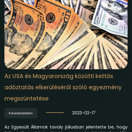
Az USA és Magyarország közötti kettős
adóztatás elkerüléséről szóló egyezmény
megszüntetése
2023-02-17
Kereskedelem
Az Egyesült Államok tavaly júliusban jelentette be, hogy