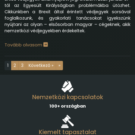
től az Egyesült Királyságban problémákba ütözhet.
Cikkünkben a Brexit által érintett védjegyek sorsával
foglalkozunk, és gyakorlati tanácsokat igyekszünk
nyújtani az olyan – elsősorban magyar – cégeknek, akik
nemzetközi védjegyekben érdekeltek.
Tovább olvasom
1
2
3
Következő »
»
Nemzetközi kapcsolatok
100+ országban
Kiemelt tapasztalat