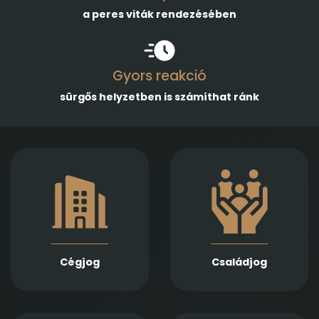
a peres viták rendezésében
Gyors reakció
sürgős helyzetben is számíthat ránk
Gazdasági
Empatikus,
társaságok
megalapozott jogi
alapításában,
támogatást nyújtunk
módosításában és
házassági bontóper,
átalakulásában
vagyonmegosztás,
biztosítunk teljes körű
tartásdíj,
szolgáltatást
gyermekelhelyezés,
Jogi képviseletet
szülői felügyelet,
vállalunk
Cégjog
Családjog
apasági vélelem,
végelszámolás, csőd-
és felszámolási
gyámság kapcsán
eljárás során