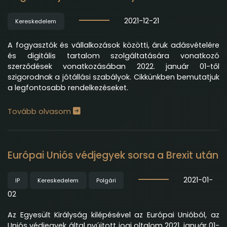
2021-12-21
Kereskedelem
A fogyasztók és vállalkozások közötti, áruk adásvételére
és digitális tartalom szolgáltatására vonatkozó
szerződések vonatkozásában 2022. január 01-től
szigorodnak a jótállási szabályok. Cikkünkben bemutatjuk
a legfontosabb rendelkezéseket.
Tovább olvasom
Európai Uniós védjegyek sorsa a Brexit után
2021-01-
IP
Kereskedelem
Polgári
02
Az Egyesült Királyság kilépésével az Európai Unióból, az
Uniós védjegyek által nyújtott jogi oltalom 2021. január 01-