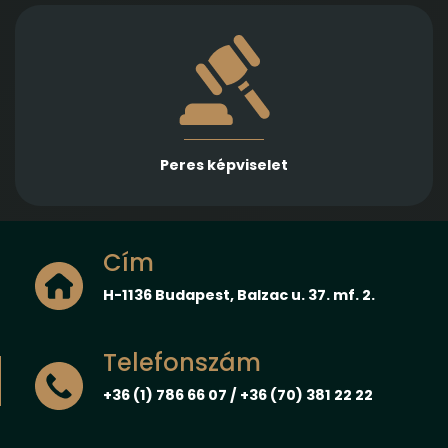
Több különböző jogterületen nyújtunk rutinos
képviseletet első és másodfokon, városi/kerületi és
megyei, valamint ítélőtáblák előtt
Peres képviselet
Cím
H-1136 Budapest, Balzac u. 37. mf. 2.
Telefonszám
+36 (1) 786 66 07 / +36 (70) 381 22 22