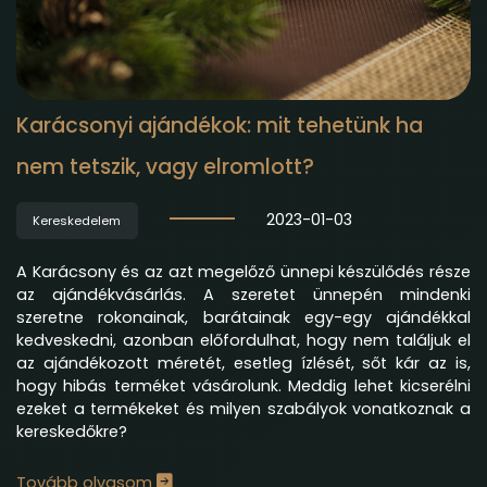
Karácsonyi ajándékok: mit tehetünk ha
nem tetszik, vagy elromlott?
2023-01-03
Kereskedelem
A Karácsony és az azt megelőző ünnepi készülődés része
az ajándékvásárlás. A szeretet ünnepén mindenki
szeretne rokonainak, barátainak egy-egy ajándékkal
kedveskedni, azonban előfordulhat, hogy nem találjuk el
az ajándékozott méretét, esetleg ízlését, sőt kár az is,
hogy hibás terméket vásárolunk. Meddig lehet kicserélni
ezeket a termékeket és milyen szabályok vonatkoznak a
kereskedőkre?
Tovább olvasom