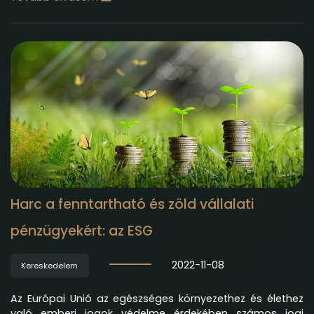
Harc a fenntartható és zöld vállalati
pénzügyekért: az ESG
2022-11-08
Kereskedelem
Az Európai Unió az egészséges környezethez és élethez
való emberi jogok védelme érdekében számos jogi