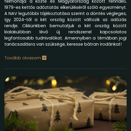
felmondja a közte és Magyarország között fennálló,
1979-es kettős adóztatás elkerüléséről szóló egyezményt.
A NAV legutóbbi tájékoztatása szerint a döntés végleges,
így 2024-től a két ország között változik az adózás
rendje. Cikkünkben bemutatjuk a két ország között
kialakulóban lévő új rendszerrel kapcsolatos
legfontosabb tudnivalókat. Amennyiben a témában jogi
tanácsadásra van szüksége, keresse bátran irodánkat!
Tovább olvasom