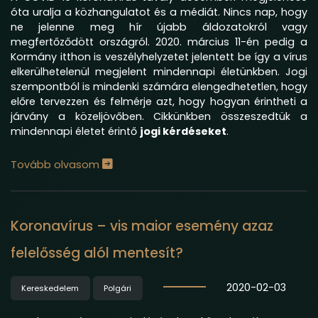
óta uralja a közhangulatot és a médiát. Nincs nap, hogy
ne jelenne meg hír újabb áldozatokról vagy
megfertőződött országról. 2020. március 11-én pedig a
Kormány itthon is veszélyhelyzetet jelentett be így a vírus
elkerülhetelenül megjelent mindennapi életünkben. Jogi
szempontból is mindenki számára elengedhetetlen, hogy
előre tervezzen és felmérje azt, hogy hogyan érintheti a
járvány a közeljövőben. Cikkünkben összeszedtük a
mindennapi életet érintő
jogi kérdéseket
.
Tovább olvasom
Koronavírus – vis maior esemény azaz
felelősség alól mentesít?
2020-02-03
Kereskedelem
Polgári