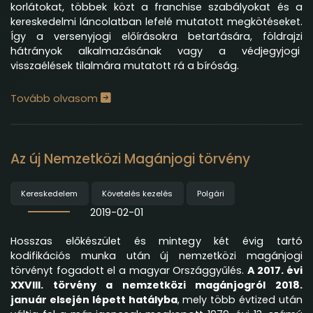
korlátokat, többek közt a franchise szabályokat és a
kereskedelmi láncolatban lefelé mutatott megkötéseket.
Így a versenyjogi előírásokra betartására, földrajzi
hátrányok alkalmazásának vagy a védjegyjogi
visszaélések tilalmára mutatott rá a bíróság.
Tovább olvasom
Az új Nemzetközi Magánjogi törvény
Kereskedelem
Követelés kezelés
Polgári
2019-02-01
Hosszas előkészület és mintegy két évig tartó
kodifikációs munka után új nemzetközi magánjogi
törvényt fogadott el a magyar Országgyűlés.
A 2017. évi
XXVIII. törvény a nemzetközi magánjogról 2018.
január elsején lépett hatályba
, mely több évtized után