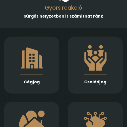
Gyors reakció
sürgős helyzetben is számíthat ránk
Gazdasági
Empatikus,
társaságok
megalapozott jogi
alapításában,
támogatást nyújtunk
módosításában és
házassági bontóper,
átalakulásában
vagyonmegosztás,
biztosítunk teljes körű
tartásdíj,
szolgáltatást
gyermekelhelyezés,
Jogi képviseletet
szülői felügyelet,
vállalunk
Cégjog
Családjog
apasági vélelem,
végelszámolás, csőd-
és felszámolási
gyámság kapcsán
eljárás során
Információs
Ingatlan adásvétel,
technológiai
ajándékozás, bérlet,
szerződések,
fejlesztés és
adatvédelmi és