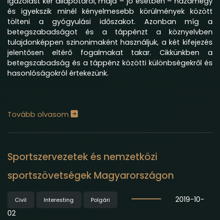
igazolást kér állapotáról, majd – jó esetben – hazamegy
és igyekszik minél kényelmesebb körülmények között
tölteni a gyógyulási időszakot. Azonban míg a
betegszabadságot és a táppénzt a köznyelvben
tulajdonképpen szinonimaként használjuk, a két kifejezés
jelentősen eltérő fogalmakat takar. Cikkünkben a
betegszabadság és a táppénz közötti különbségekről és
hasonlóságokról értekezünk.
Tovább olvasom
Sportszervezetek és nemzetközi
sportszövetségek Magyarországon
2019-10-
Civil
Interesting
Polgári
02