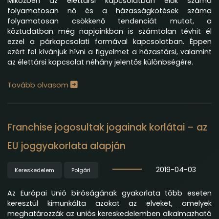
Miközben az élettársi kapcsolatban élők száma
folyamatosan nő és a házasságkötések száma
folyamatosan csökkenő tendenciát mutat, a
köztudatban még napjainkban is számtalan tévhit él
ezzel a párkapcsolati formával kapcsolatban. Éppen
ezért fel kívánjuk hívni a figyelmet a házastársi, valamint
az élettársi kapcsolat néhány jelentős különbségére.
Tovább olvasom
Franchise jogosultak jogainak korlátai – az
EU joggyakorlata alapján
2019-04-03
Kereskedelem
Polgári
Az Európai Unió bíróságának gyakorlata több eseten
keresztül kimunkálta azokat az elveket, amelyek
meghatározzák az uniós kereskedelemben alkalmazható