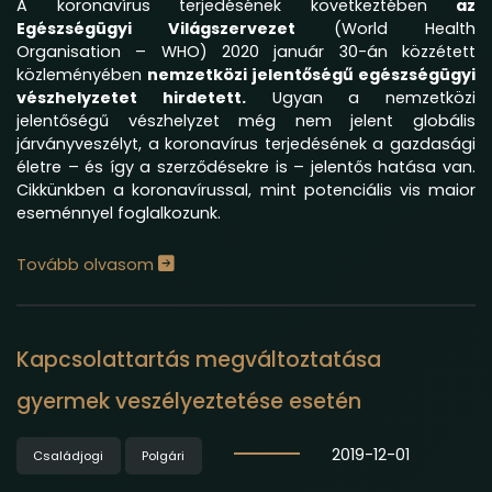
A koronavírus terjedésének következtében
az
Egészségügyi Világszervezet
(World Health
Organisation – WHO) 2020 január 30-án közzétett
közleményében
nemzetközi jelentőségű
egészségügyi
vészhelyzetet hirdetett.
Ugyan a nemzetközi
jelentőségű vészhelyzet még nem jelent globális
járványveszélyt, a koronavírus terjedésének a gazdasági
életre – és így a szerződésekre is – jelentős hatása van.
Cikkünkben a koronavírussal, mint potenciális vis maior
eseménnyel foglalkozunk.
Tovább olvasom
Kapcsolattartás megváltoztatása
gyermek veszélyeztetése esetén
2019-12-01
Családjogi
Polgári