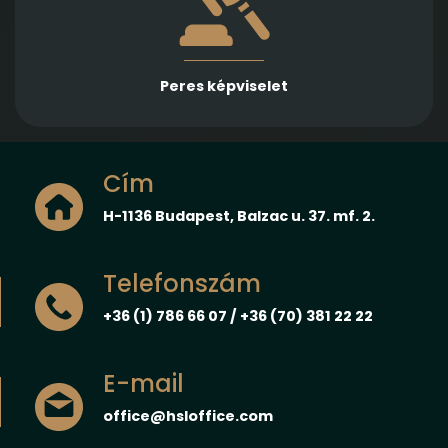
Több különböző jogterületen nyújtunk rutinos
képviseletet első és másodfokon, városi/kerületi és
megyei, valamint ítélőtáblák előtt
Peres képviselet
Cím
H-1136 Budapest, Balzac u. 37. mf. 2.
Telefonszám
+36 (1) 786 66 07 / +36 (70) 381 22 22
E-mail
office@hsloffice.com