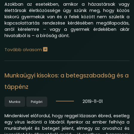
Azokban az esetekben, amikor a házastársak vagy
élettársak életközössége úgy szűnik meg, hogy közös
kiskorú gyermekük van és a felek között nem születik a
kapcsolattartás rendezése kérdésében megállapodás,
arról kérelemre – vagy a gyermek érdekében akár
hivatalból is – a bíróság dönt.
Tovább olvasom
Munkaügyi kisokos: a betegszabadság és a
táppénz
2019-11-01
Munka
Polgári
Mindenkivel előfordul, hogy reggel lázasan ébred, esetleg
egy vírus ledönti a lábáról. Ilyenkor az ember felhívja a
munkahelyét és beteget jelent, elmegy az orvoshoz és