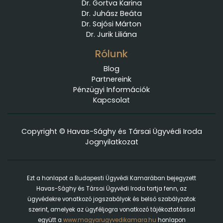
Dr. Gortva Karina
Dr. Juhász Beáta
Dr. Sajósi Márton
Dr. Jurik Liliána
Rólunk
Blog
Partnereink
Pénzügyi Információk
Kapcsolat
Copyright © Havas-Sághy és Társai Ügyvédi Iroda
Jognyilatkozat
Ezt a honlapot a Budapesti Ügyvédi Kamarában bejegyzett
Havas-Sághy és Társai Ügyvédi Iroda tartja fenn, az
ügyvédekre vonatkozó jogszabályok és belső szabályzatok
szerint, amelyek az ügyféljogra vonatkozó tájékoztatással
együtt a
www.magyarugyvedikamara.hu
honlapon