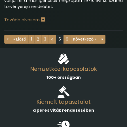
váltja fel a már igencsak megkopott 1979. évi 13. számú
törvényerejű rendeletet.
Tovább olvasom
«
« Előző
1
2
3
4
5
6
Következő »
»
Nemzetközi kapcsolatok
100+ országban
Kiemelt tapasztalat
a peres viták rendezésében