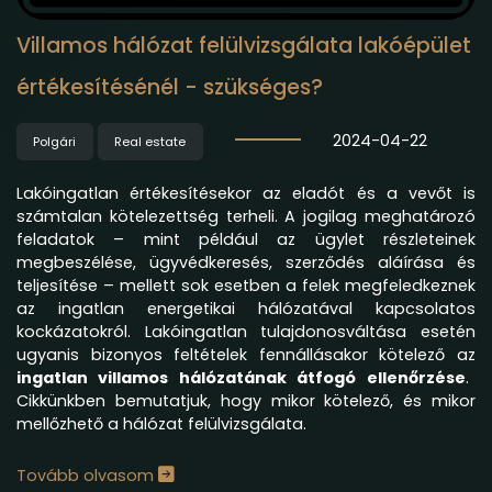
Villamos hálózat felülvizsgálata lakóépület
értékesítésénél - szükséges?
2024-04-22
Polgári
Real estate
Lakóingatlan értékesítésekor az eladót és a vevőt is
számtalan kötelezettség terheli. A jogilag meghatározó
feladatok – mint például az ügylet részleteinek
megbeszélése, ügyvédkeresés, szerződés aláírása és
teljesítése – mellett sok esetben a felek megfeledkeznek
az ingatlan energetikai hálózatával kapcsolatos
kockázatokról. Lakóingatlan tulajdonosváltása esetén
ugyanis bizonyos feltételek fennállásakor kötelező az
ingatlan villamos hálózatának átfogó ellenőrzése
.
Cikkünkben bemutatjuk, hogy mikor kötelező, és mikor
mellőzhető a hálózat felülvizsgálata.
Tovább olvasom