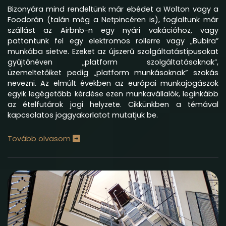
Bizonyára mind rendeltünk már ebédet a Wolton vagy a
Foodorán (talán még a Netpincéren is), foglaltunk már
szállást az Airbnb-n egy nyári vakációhoz, vagy
pattantunk fel egy elektromos rollerre vagy „Bubira”
munkába sietve. Ezeket az újszerű szolgáltatástípusokat
gyűjtőnéven „platform szolgáltatásoknak”,
üzemeltetőiket pedig „platform munkásoknak” szokás
nevezni. Az elmúlt években az európai munkajogászok
egyik legégetőbb kérdése ezen munkavállalók, leginkább
az ételfutárok jogi helyzete. Cikkünkben a témával
kapcsolatos joggyakorlatot mutatjuk be.
Tovább olvasom