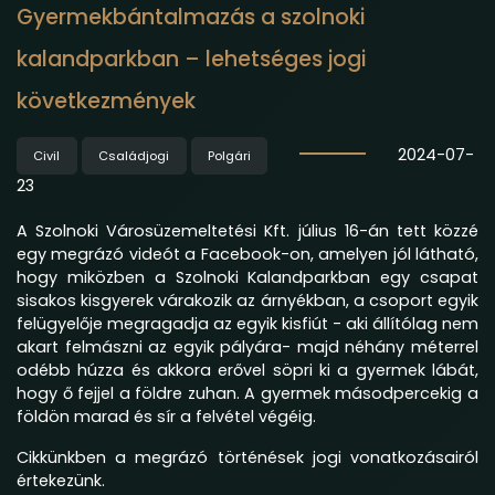
Gyermekbántalmazás a szolnoki
kalandparkban – lehetséges jogi
következmények
2024-07-
Civil
Családjogi
Polgári
23
A Szolnoki Városüzemeltetési Kft. július 16-án tett közzé
egy megrázó videót a Facebook-on, amelyen jól látható,
hogy miközben a Szolnoki Kalandparkban egy csapat
sisakos kisgyerek várakozik az árnyékban, a csoport egyik
felügyelője megragadja az egyik kisfiút - aki állítólag nem
akart felmászni az egyik pályára- majd néhány méterrel
odébb húzza és akkora erővel söpri ki a gyermek lábát,
hogy ő fejjel a földre zuhan. A gyermek másodpercekig a
földön marad és sír a felvétel végéig.
Cikkünkben a megrázó történések jogi vonatkozásairól
értekezünk.