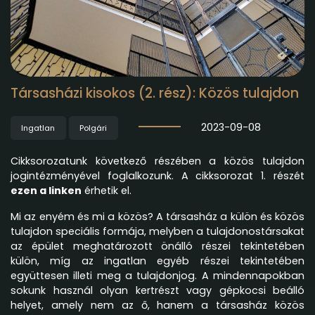
Társasházi kisokos (2. rész): Közös tulajdon
2023-09-08
Ingatlan
Polgári
Cikksorozatunk következő részében a közös tulajdon
jogintézményével foglalkozunk. A cikksorozat 1. részét
ezen a linken
érhetik el.
Mi az enyém és mi a közös? A társasház a külön és közös
tulajdon speciális formája, melyben a tulajdonostársakat
az épület meghatározott önálló részei tekintetében
külön, míg az ingatlan egyéb részei tekintetében
együttesen illeti meg a tulajdonjog. A mindennapokban
sokunk használ olyan kertrészt vagy gépkocsi beálló
helyet, amely nem az ő, hanem a társasház közös