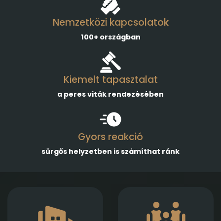
Nemzetközi kapcsolatok
100+ országban
Kiemelt tapasztalat
a peres viták rendezésében
Gyors reakció
sürgős helyzetben is számíthat ránk
Gazdasági
Empatikus,
társaságok
megalapozott jogi
alapításában,
támogatást nyújtunk
módosításában és
házassági bontóper,
átalakulásában