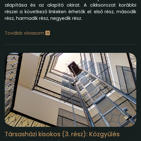
alapítása és az alapító okirat. A cikksorozat korábbi
részei a következő linkeken érhetők el:
első rész
,
második
rész
,
harmadik rész
,
negyedik rész
.
Tovább olvasom
Társasházi kisokos (3. rész): Közgyűlés