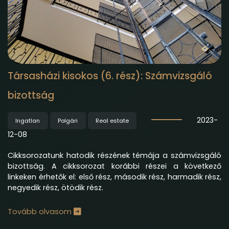
Társasházi kisokos (6. rész): Számvizsgáló
bizottság
2023-
Ingatlan
Polgári
Real estate
12-08
Cikksorozatunk hatodik részének témája a számvizsgáló
bizottság. A cikksorozat korábbi részei a következő
linkeken érh
etők el:
első rész
,
második rész
,
harmadik rész
,
negyedik rész
,
ötödik rész
.
Tovább olvasom