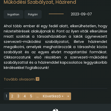
Működési Szabályzat, Házirend
2023-09-07
Ingatlan
Polgári
Ahol több ember él egy fedél alatt, elkerülhetetlen, hogy
nézeteltérések alakuljanak ki. Pont az ilyen viták elkerülése
miatt szoktak a társasházakban a lakók úgynevezett
szervezeti-működési szabályzatot, illetve házirendet
megalkotni, amelyek meghatározzák a társasház közös
szabályait és az egyes elvárt magatartási formákat.
Cikksorozatunk első részében a szervezeti-működési
szabályzattal és a házirenddel kapcsolatos leggyakoribb
kérdésekkel foglalkozunk!
Tovább olvasom
1
2
3
4
5
...
Következő »
»