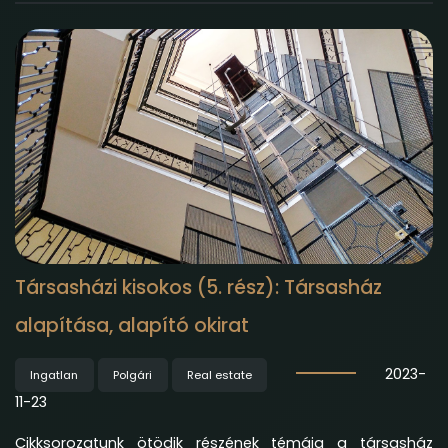
Társasházi kisokos (5. rész): Társasház
alapítása, alapító okirat
2023-
Ingatlan
Polgári
Real estate
11-23
Cikksorozatunk ötödik részének témája a társasház