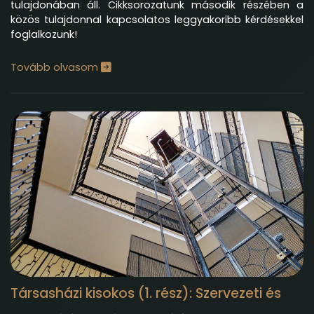
tulajdonában áll. Cikksorozatunk második részében a
közös tulajdonnal kapcsolatos leggyakoribb kérdésekkel
foglalkozunk!
Tovább olvasom
Társasházi kisokos (1. rész): Szervezeti és