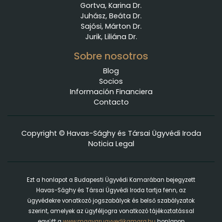
Gortva, Karina Dr.
Juhász, Beáta Dr.
Sajósi, Márton Dr.
Jurik, Liliána Dr.
Sobre nosotros
Blog
Socios
Información Financiera
Contacto
Copyright © Havas-Sághy és Társai Ügyvédi Iroda
Noticia Legal
Ezt a honlapot a Budapesti Ügyvédi Kamarában bejegyzett
Havas-Sághy és Társai Ügyvédi Iroda tartja fenn, az
ügyvédekre vonatkozó jogszabályok és belső szabályzatok
szerint, amelyek az ügyféljogra vonatkozó tájékoztatással
együtt a
www.magyarugyvedikamara.hu
honlapon