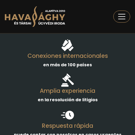
Togg
Conexiones internacionales
en más de 100 países
Amplia experiencia
en la resolución de litigios
Respuesta rápida
puede contar con nosotros en casos urgentes