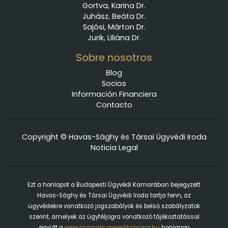
Gortva, Karina Dr.
Juhász, Beáta Dr.
Sajósi, Márton Dr.
Jurik, Liliána Dr.
Sobre nosotros
Blog
Socios
Información Financiera
Contacto
Copyright © Havas-Sághy és Társai Ügyvédi Iroda
Noticia Legal
Ezt a honlapot a Budapesti Ügyvédi Kamarában bejegyzett
Havas-Sághy és Társai Ügyvédi Iroda tartja fenn, az
ügyvédekre vonatkozó jogszabályok és belső szabályzatok
szerint, amelyek az ügyféljogra vonatkozó tájékoztatással
együtt a
www.magyarugyvedikamara.hu
honlapon