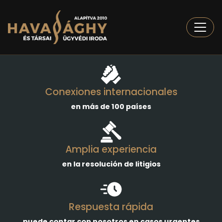
Togg
Conexiones internacionales
en más de 100 países
Amplia experiencia
en la resolución de litigios
Respuesta rápida
puede contar con nosotros en casos urgentes