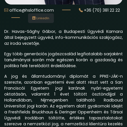
office@hsloffice.com
+36 (70) 381 22 22
LinkedIn
Dr. Havas-Sághy Gábor, a Budapesti Ügyvédi Kamara
által bejegyzett ügyvéd, info-kommunikációs szakjogász,
az iroda vezetője.
Egy több generációs jogászcsalád legfiatalabb sarjaként
tanulmányai során már egészen korán a gazdaság és
politika felé terelődött érdeklődése.
A jog és államtudományi diplomát a PPKE-JÁK-n
szerezte, azonban egyetemi évei alatt részt vett a San
Franciscói Egyetem jogi karának nyári-egyetemi
oktatásán, valamint 1 évet töltött ösztöndíjjal a
Hollandiában, Nijmegenben található Radboud
Universitat jogi karán. Az egyetem alatt gyakornoki idejét
a Freshfields Bruckhaus & Deringer Oppenheim és Társai
Ügyvédi Irodában töltötte, értékes tapasztalatokat
szerezve a nemzetközi jog, a nemzetközi klientúra kezelés