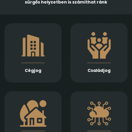
sürgős helyzetben is számíthat ránk
Gazdasági
Empatikus,
társaságok
megalapozott jogi
alapításában,
támogatást nyújtunk
módosításában és
házassági bontóper,
átalakulásában
vagyonmegosztás,
biztosítunk teljes körű
tartásdíj,
szolgáltatást
gyermekelhelyezés,
Jogi képviseletet
szülői felügyelet,
vállalunk
Cégjog
Családjog
apasági vélelem,
végelszámolás, csőd-
és felszámolási
gyámság kapcsán
eljárás során
Információs
Ingatlan adásvétel,
technológiai
ajándékozás, bérlet,
szerződések,
fejlesztés és
adatvédelmi és
beruházási
szoftverjogi kérdések,
szerződések szakértő
AI -val kapcsolatos
jogi előkészítését és