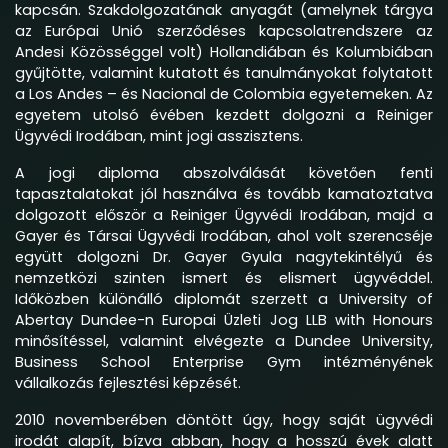
kapcsán. Szakdolgozatának anyagát (amelynek tárgya
az Európai Unió szerződéses kapcsolatrendszere az
Andesi Közösséggel volt) Hollandiában és Kolumbiában
gyűjtötte, valamint kutatott és tanulmányokat folytatott
a Los Andes – és Nacional de Colombia egyetemeken. Az
egyetem utolsó évében kezdett dolgozni a Reiniger
Ügyvédi Irodában, mint jogi asszisztens.
A jogi diploma abszolválását követően fenti
tapasztalatokat jól használva és tovább kamatoztatva
dolgozott először a Reiniger Ügyvédi Irodában, majd a
Gayer és Társai Ügyvédi Irodában, ahol volt szerencséje
együtt dolgozni Dr. Gayer Gyula nagytekintélyű és
nemzetközi szinten ismert és elismert ügyvéddel.
Időközben különálló diplomát szerzett a University of
Abertay Dundee-n Europai Üzleti Jog LLB with Honours
minősítéssel, valamint elvégezte a Dundee University,
Business School Enterprise Gym intézményének
vállalkozás fejlesztési képzését.
2010 novemberében döntött úgy, hogy saját ügyvédi
irodát alapít, bízva abban, hogy a hosszú évek alatt