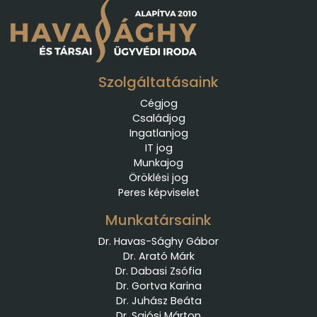
Szolgáltatásaink
Cégjog
Családjog
Ingatlanjog
IT jog
Munkajog
Öröklési jog
Peres képviselet
Munkatársaink
Dr. Havas-Sághy Gábor
Dr. Arató Márk
Dr. Dabasi Zsófia
Dr. Gortva Karina
Dr. Juhász Beáta
Dr. Sajósi Márton