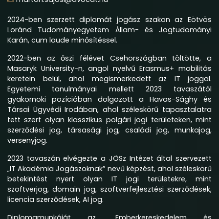
2024-ben szerzett diplomát jogász szakon az Eötvös
Loránd Tudományegyetem Állam- és Jogtudományi
Karán, cum laude minősítéssel.
2022-ben az őszi félévet Csehországban töltötte, a
Masaryk University-n, angol nyelvű Erasmus+ mobilitás
keretein belül, ahol megismerkedett az IT joggal.
Egyetemi tanulmányai mellett 2023 tavaszától
gyakornoki pozícióban dolgozott a Havas-Sághy és
Társai Ügyvédi Irodában, ahol széleskörű tapasztalatra
tett szert olyan klasszikus polgári jogi területeken, mint
szerződési jog, társasági jog, családi jog, munkajog,
versenyjog.
2023 tavaszán elvégezte a JÖSz Intézet által szervezett
„IT Akadémia Jogászoknak” nevű képzést, ahol széleskörű
betekintést nyert olyan IT jogi területekre, mint
szoftverjog, domain jog, szoftverfejlesztési szerződések,
licencia szerződések, AI jog.
Diplomamunkáját az „Emberkereskedelem és