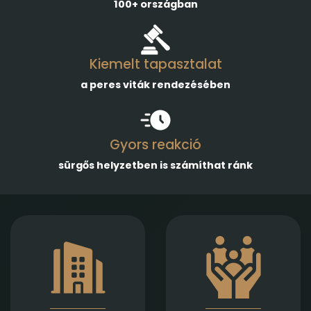
100+ országban
Kiemelt tapasztalat
a peres viták rendezésében
Gyors reakció
sürgős helyzetben is számíthat ránk
Gazdasági
Empatikus,
társaságok
megalapozott jogi
alapításában,
támogatást nyújtunk
módosításában és
házassági bontóper,
átalakulásában
vagyonmegosztás,
biztosítunk teljes körű
tartásdíj,
szolgáltatást
gyermekelhelyezés,
Jogi képviseletet