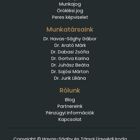
Munkajog
Öröklési jog
Peres képviselet
Munkatársaink
Dr. Havas-Sághy Gábor
Dr. Arató Márk
Dr. Dabasi Zsófia
Dr. Gortva Karina
Dr. Juhász Beáta
Dr. Sajósi Márton
Dr. Jurik Liliána
Rólunk
Blog
Partnereink
Pénzügyi Információk
Kapcsolat
Copyright © Havas-Sághy és Társai Ügyvédi Iroda