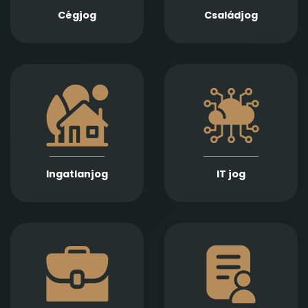
szülői felügyelet,
vállalunk
Cégjog
Családjog
apasági vélelem,
végelszámolás, csőd-
és felszámolási
gyámság kapcsán
eljárás során
Információs
Ingatlan adásvétel,
technológiai
ajándékozás, bérlet,
szerződések,
fejlesztés és
adatvédelmi és
beruházási
szoftverjogi kérdések,
szerződések szakértő
AI -val kapcsolatos
jogi előkészítését és
problémák gyors és
lebonyolítását
Ingatlanjog
IT jog
precíz jogi kezelését
biztosítjuk
kínáljuk.
Munkaszerződések,
Számíthat ránk
belső szabályzatok és
végrendeletek és
munkaügyi viták
öröklési szerződések
kapcsán nyújtunk
elkészítésében,
hatékony
megtámadhatóságuk
tanácsadást és
vizsgálatában, illetve