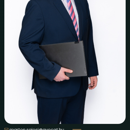
marton.sajosi@avocat.hu