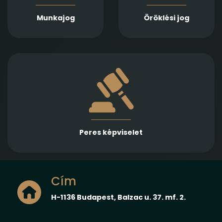
képviseletet
a hagyatéki
munkáltató és
eljárásban történő
Munkajog
Öröklési jog
munkavállalók
képviseletben és
számára
igényérvényesítésben
Több különböző jogterületen nyújtunk rutinos
képviseletet első és másodfokon, városi/kerületi és
megyei, valamint ítélőtáblák előtt
Peres képviselet
Cím
H-1136 Budapest, Balzac u. 37. mf. 2.