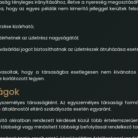
ság tényleges irányításához, illetve a nyereség megosztásáho
arra, hogy az egyes példák nem kimerítő jelleggel kerültek fe
rzése kizárható;
ltérhetnek az üzletrész nagyságától;
ásárlási jogot biztosíthatnak az üzletrészek átruházása eseté
vasoltak, hogy a társaságba esetlegesen nem kívánatos „t
 korlátozott legyen.
ságok
egyszemélyes társaságként. Az egyszemélyes társasági formá
általánostól eltérő szabályozás esetén egyaránt.
ő okiratban rendezett kérdések közül több értelemszerűen f
cs többségi vagy minősített többségi befolyással rendelkező ta