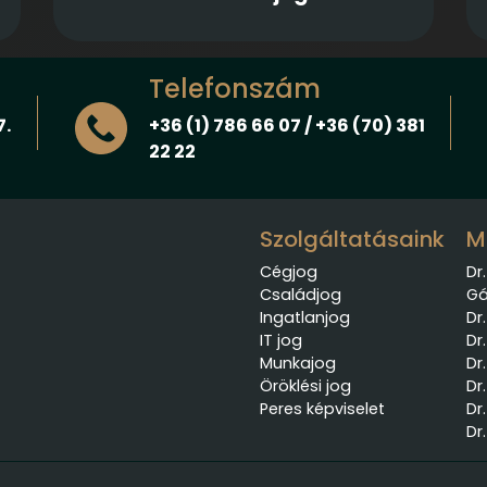
Telefonszám
7.
+36 (1) 786 66 07 / +36 (70) 381
22 22
Szolgáltatásaink
M
Cégjog
Dr
Családjog
Gá
Ingatlanjog
Dr
IT jog
Dr
Munkajog
Dr
Öröklési jog
Dr
Peres képviselet
Dr
Dr.