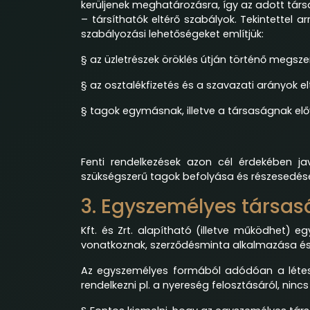
kerüljenek meghatározásra, így az adott társa
– társíthatók eltérő szabályok. Tekintettel 
szabályozási lehetőségeket említjük:
§ az üzletrészek öröklés útján történő megsze
§ az osztalékfizetés és a szavazati arányok e
§ tagok egymásnak, illetve a társaságnak előv
Fenti rendelkezések azon cél érdekében ja
szükségszerű tagok befolyása és részesedése
3. Egyszemélyes társa
Kft. és Zrt. alapítható (illetve működhet) 
vonatkoznak, szerződésminta alkalmazása és 
Az egyszemélyes formából adódóan a létesít
rendelkezni pl. a nyereség felosztásáról, nin