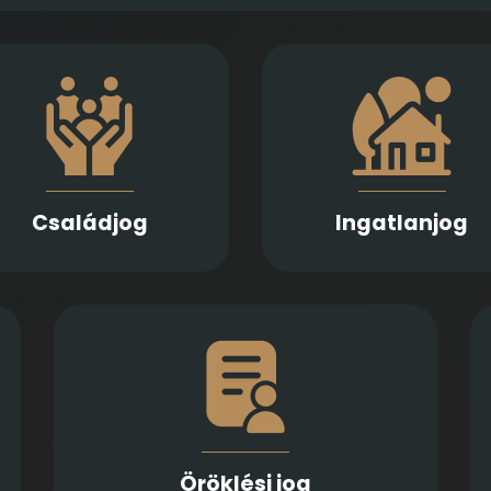
atikus, megalapozott jogi
támogatást nyújtunk
Ingatlan adásv
házassági bontóper,
ajándékozás, bérlet, fejle
gyonmegosztás, tartásdíj,
és beruházási szerző
gyermekelhelyezés, szülői
szakértő jogi előkészítés
elügyelet, apasági vélelem,
lebonyolítását biztos
Családjog
Ingatlanjog
gyámság kapcsán
Számíthat ránk végrendeletek és öröklési
s
szerződések elkészítésében,
k
megtámadhatóságuk vizsgálatában, illetve
t
a hagyatéki eljárásban történő
a
képviseletben és igényérvényesítésben
Öröklési jog