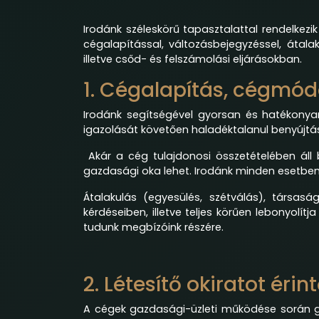
Irodánk széleskörű tapasztalattal rendelkezi
cégalapítással, változásbejegyzéssel, átala
illetve csőd- és felszámolási eljárásokban.
1. Cégalapítás, cégmód
Irodánk segítségével gyorsan és hatékonyan
igazolását követően haladéktalanul benyújtás
Akár a cég tulajdonosi összetételében ál
gazdasági oka lehet. Irodánk minden esetbe
Átalakulás (egyesülés, szétválás), társas
kérdéseiben, illetve teljes körűen lebonyolítj
tudunk megbízóink részére.
2. Létesítő okiratot éri
A cégek gazdasági-üzleti működése során gya