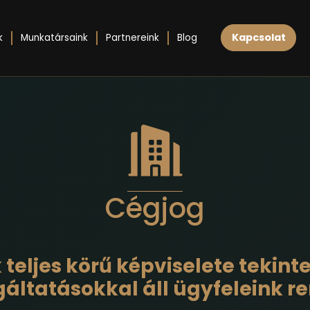
Kapcsolat
k
Munkatársaink
Partnereink
Blog
Cégjog
teljes körű képviselete tekin
gáltatásokkal áll ügyfeleink r