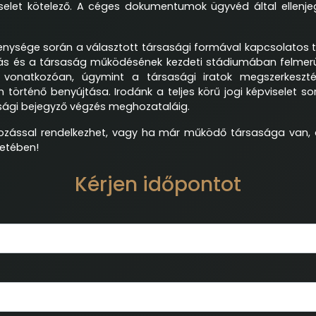
iselet kötelező. A céges dokumentumok ügyvéd által ellenjeg
kenysége során a választott társasági formával kapcsolatos tel
ítás és a társaság működésének kezdeti stádiumában felmerül
ra vonatkozóan, úgymint a társasági iratok megszerkesz
 történő benyújtása. Irodánk a teljes körű jogi képviselet 
ósági bejegyző végzés meghozataláig.
kozással rendelkezhet, vagy ha már működő társasága van,
tetében!
Kérjen időpontot