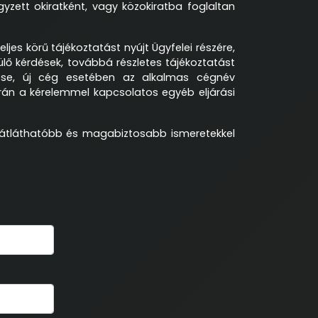
yzett okiratként, vagy közokiratba foglaltan
jes körű tájékoztatást nyújt Ügyfelei részére,
ő kérdések, továbbá részletes tájékoztatást
tése, új cég esetében az alkalmas cégnév
során a kérelemmel kapcsolatos egyéb eljárási
 átláthatóbb és magabiztosabb ismeretekkel