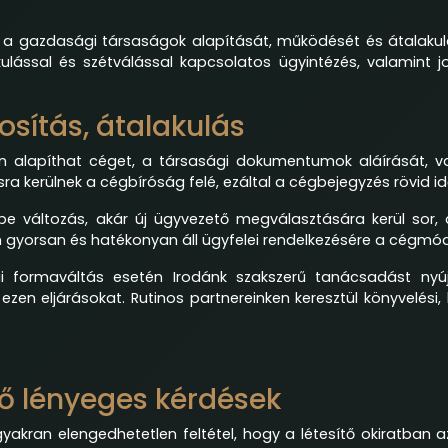
k a gazdasági társaságok alapítását, működését és átalakulás
kulással és szétválással kapcsolatos ügyintézés, valamint j
osítás, átalakulás
 alapíthat céget, a társasági dokumentumok aláírását, va
ra kerülnek a cégbíróság felé, ezáltal a cégbejegyzés rövid i
l be változás, akár új ügyvezető megválasztására kerül s
n gyorsan és hatékonyan áll ügyfelei rendelkezésére a cégm
ági formaváltás esetén Irodánk szakszerű tanácsadást nyúj
a ezen eljárásokat. Rutinos partnereinken keresztül könyvelési,
ntő lényeges kérdések
kran elengedhetetlen feltétel, hogy a létesítő okiratban az