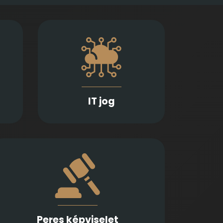
étel,
Információs technológiai
sztés
szerződések, adatvédelmi és
dések
szoftverjogi kérdések, AI -val
ét és
kapcsolatos problémák gyors
ítjuk
és precíz jogi kezelését kínáljuk.
IT jog
Több különböző jogterületen nyújtunk
rutinos képviseletet első és másodfokon,
városi/kerületi és megyei, valamint
ítélőtáblák előtt
Peres képviselet