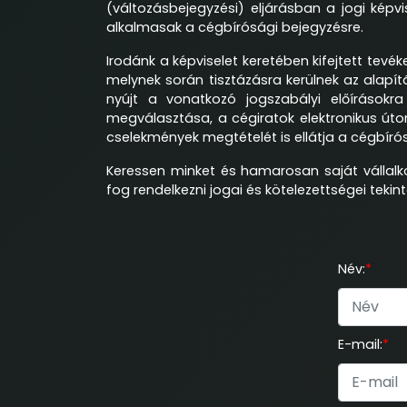
(változásbejegyzési) eljárásban a jogi képv
alkalmasak a cégbírósági bejegyzésre.
Irodánk a képviselet keretében kifejtett tevé
melynek során tisztázásra kerülnek az alap
nyújt a vonatkozó jogszabályi előírások
megválasztása, a cégiratok elektronikus úton
cselekmények megtételét is ellátja a cégbír
Keressen minket és hamarosan saját vállal
fog rendelkezni jogai és kötelezettségei tekin
Név:
*
E-mail:
*