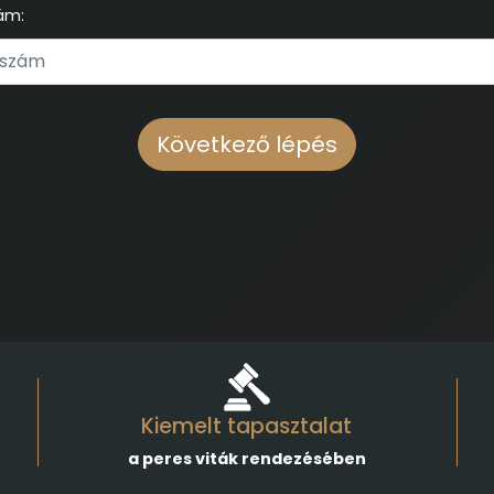
ám:
Következő lépés
Kiemelt tapasztalat
a peres viták rendezésében