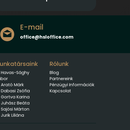
E-mail
office@hsloffice.com
unkatársaink
Rólunk
. Havas-Sághy
Blog
bor
Partnereink
. Arató Márk
Pénzügyi Információk
. Dabasi Zsófia
Kapcsolat
. Gortva Karina
. Juhász Beáta
. Sajósi Márton
 Jurik Liliána