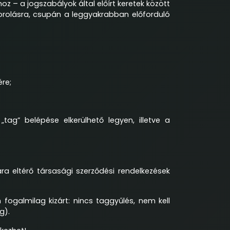
z – a jogszabályok által előírt keretek között
lsorolásra, csupán a leggyakrabban előforduló
re;
ag” belépése elkerülhető legyen, illetve a
ra eltérő társasági szerződési rendelkezések
ogalmilag kizárt: nincs taggyűlés, nem kell
g).