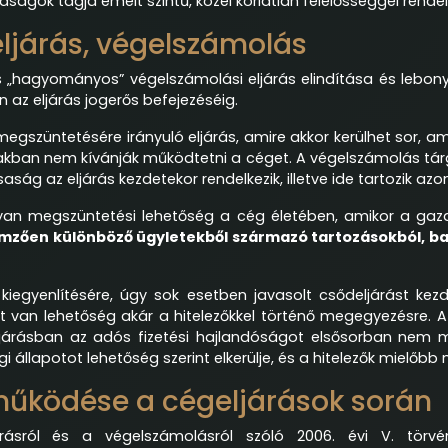
ságok tagja emelt szintű, közel korlátlan felelősséggel rende
eljárás, végelszámolás
 „hagyományos” végelszámolási eljárás elindítása és lebony
en az eljárás jogerős befejezéséig.
egszüntetésére irányuló eljárás, amire akkor kerülhet sor, 
iakban nem kívánják működtetni a céget. A végelszámolás tá
ság az eljárás kezdetekor rendelkezik, illetve ide tartozik azo
olyan megszüntetési lehetőség a cég életében, amikor a ga
emzően különböző ügyletekből származó tartozásokból, ban
iegyenlítésére, úgy sok esetben javasolt csődeljárást kez
t van lehetőség akár a hitelezőkkel történő megegyezésre. A 
ljárásban az adós fizetési hajlandóságot elsősorban nem 
i állapotot lehetőség szerint elkerülje, és a hitelezők mielőbb
eműködése a cégeljárások során
árásról és a végelszámolásról szóló 2006. évi V. törvé