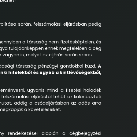
lkezhet!
olítása során, felszámolási eljárásban pedig
amennyiben a társaság nem fizetésképtelen, és
rgya tulajdonképpen ennek megfelelően a cég
n vagyon is, melyet az eljárás során szerez.
zdasági társaság pénzügyi gondokkal küzd.
A
ki hitelekből és egyéb a kintlévőségekből,
deményezni, ugyanis mind a fizetési haladék
felszámolási eljárástól tehát az különbözteti
mutat, addig a csődeljárásban az adós arra
 megkapják a követeléseiket.
ny rendelkezései alapján a cégbejegyzési