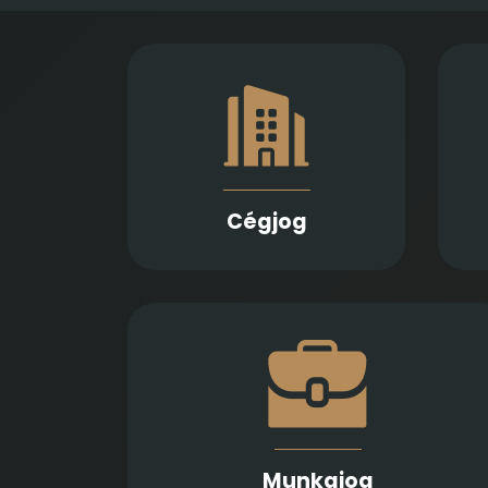
Gazdasági társaságok
Emp
alapításában,
módosításában és
átalakulásában biztosítunk
va
teljes körű szolgáltatást
Jogi képviseletet vállalunk
f
végelszámolás, csőd- és
Cégjog
felszámolási eljárás során
Munkaszerződések, belső szabályzatok é
munkaügyi viták kapcsán nyújtun
hatékony tanácsadást és képviselete
munkáltató és munkavállalók számár
Munkajog