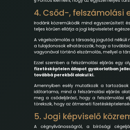
§ Fontos kiemelni, hogy az egyszemélyes társa
4. Csőd-, felszámolási 
Irodánk közreműködik mind egyszerűsített és
teljes körűen ellátja a jogi képviseletet egész
A végelszámolás a társaság jogutód nélküli m
a tulajdonosok elhatározzák, hogy a tovább
vagyonával történő elszámolás, mellyel a társa
Ezzel szemben a felszámolási eljárás egy 
fizetésképtelen állapot gyakorlatban jell
továbbá perekből alakul ki.
Amennyiben esély mutatkozik a tartozások k
időtartama, mind a felszámolási eljárás alat
meg a csődeljárást, hogy a felszámolási e
törekszik, hogy az átmeneti fizetésképtelenség
5. Jogi képviselő közr
A cégnyilvánosságról, a bírósági cégelj