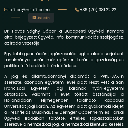
office@hsloffice.hu
+36 (70) 381 22 22
LinkedIn
Dr. Havas-Sághy Gábor, a Budapesti Ügyvédi Kamara
által bejegyzett ügyvéd, info-kommunikációs szakjogász,
az iroda vezetője
Egy több generációs jogászcsalád legfiatalabb sarjaként
tanulmányai során már egészen korán a gazdaság és
politika felé terelődött érdeklődése.
A jog és államtudományi diplomát a PPKE-JÁK-n
szerezte, azonban egyetemi évei alatt részt vett a San
Franciscói Egyetem jogi karának nyári-egyetemi
oktatásán, valamint 1 évet töltött ösztöndíjjal a
Hollandiában, Nijmegenben található Radboud
Universitat jogi karán. Az egyetem alatt gyakornoki idejét
a Freshfields Bruckhaus & Deringer Oppenheim és Társai
Ügyvédi Irodában töltötte, értékes tapasztalatokat
szerezve a nemzetközi jog, a nemzetközi klientúra kezelés