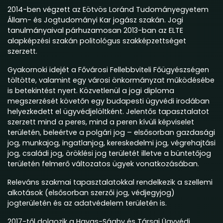
2014-ben végzett az Eötvös Loránd Tudományegyetem
Állam- és Jogtudományi Kar jogász szakán. Jogi
tanulmányaival párhuzamosan 2013-ban az ELTE
alapképzési szakán politológus szakképzettséget
szerzett.
Gyakornoki idejét a Fővárosi Fellebbviteli Főügyészségen
töltötte, valamint egy városi önkormányzat működésébe
is betekintést nyert. Közvetlenül a jogi diploma
megszerzését követőn egy budapesti ügyvédi irodában
helyezkedett el ügyvédjelöltként. Jelentős tapasztalatot
szerzett mind a peres, mind a peren kívüli képviselet
területén, beleértve a polgári jog – elsősorban gazdasági
jog, munkajog, ingatlanjog, kereskedelmi jog, végrehajtási
jog, családi jog, öröklési jog területét illetve a büntetőjog
területén felmerő változatos ügyek vonatkozásában.
Releváns szakmai tapasztalatokkal rendelkezik a szellemi
alkotások (elsősorban szerzői jog, védjegyjog)
jogterületén és az adatvédelem területén is.
2017-től dolgozik a Havas-Sághy és Társai Ügyvédi