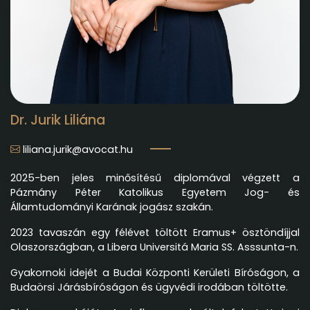
Dr. Jurik Liliána
liliana.jurik@avocat.hu
2025-ben jeles minősítésű diplomával végzett a
Pázmány Péter Katolikus Egyetem Jog- és
Államtudományi Karának jogász szakán.
2023 tavaszán egy félévet töltött Eramus+ ösztöndíjjal
Olaszországban, a Libera Universitá Maria SS. Asssunta-n.
Gyakornoki idejét a Budai Központi Kerületi Bíróságon, a
Budaörsi Járásbíróságon és ügyvédi irodában töltötte.