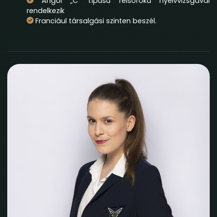
Angol „C” típusú felsőfokú nyelvvizsgával
rendelkezik
Franciául társalgási szinten beszél.