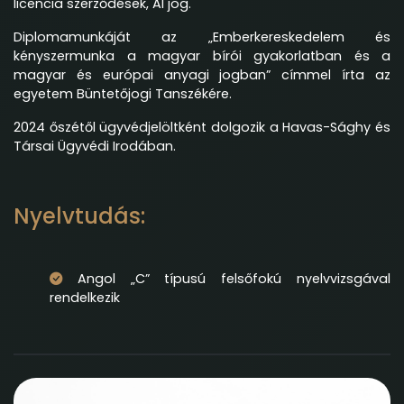
licencia szerződések, AI jog.
Diplomamunkáját az „Emberkereskedelem és
kényszermunka a magyar bírói gyakorlatban és a
magyar és európai anyagi jogban” címmel írta az
egyetem Büntetőjogi Tanszékére.
2024 őszétől ügyvédjelöltként dolgozik a Havas-Sághy és
Társai Ügyvédi Irodában.
Nyelvtudás:
Angol „C” típusú felsőfokú nyelvvizsgával
rendelkezik