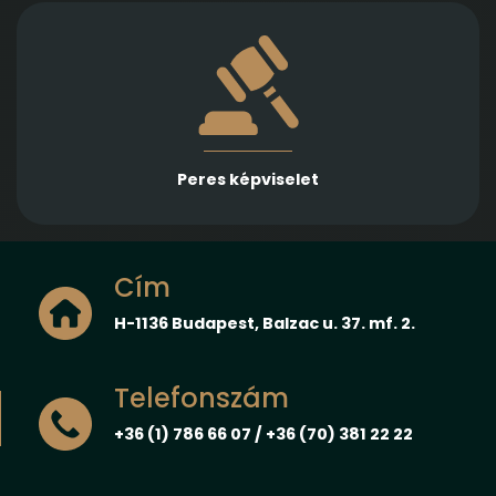
Több különböző jogterületen nyújtunk rutinos
képviseletet első és másodfokon, városi/kerületi és
megyei, valamint ítélőtáblák előtt
Peres képviselet
Cím
H-1136 Budapest, Balzac u. 37. mf. 2.
Telefonszám
+36 (1) 786 66 07 / +36 (70) 381 22 22