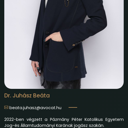
Dr. Juhász Beáta
beata.juhasz@avocat.hu
2022-ben végzett a Pázmány Péter Katolikus Egyetem
Jog-és Államtudományi Karának jogász szakán.