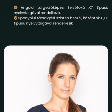
Angolul tárgyalóképes, felsőfokú „C” típusú
nyelvvizsgával rendelkezik.
Spanyolul társalgási szinten beszél, középfokú „C”
típusú nyelvvizsgával rendelkezik.