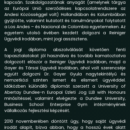
kapcsán. Szakdolgozatának anyagát (amelynek tárgya
az Európai Unió szerződéses kapcsolatrendszere az
Andesi Közösséggel volt) Hollandiában és Kolumbiában
gyűjtötte, valamint kutatott és tanulmányokat folytatott
a Los Andes – és Nacional de Colombia egyetemeken. Az
egyetem utolsó évében kezdett dolgozni a Reiniger
Ügyvédi Irodában, mint jogi asszisztens.
A jogi diploma abszolválását követően fenti
tapasztalatokat jól használva és tovább kamatoztatva
dolgozott először a Reiniger Ügyvédi Irodában, majd a
Gayer és Társai Ügyvédi Irodában, ahol volt szerencséje
együtt dolgozni Dr. Gayer Gyula nagytekintélyű és
nemzetközi szinten ismert és elismert ügyvéddel.
Időközben különálló diplomát szerzett a University of
Abertay Dundee-n Europai Üzleti Jog LLB with Honours
minősítéssel, valamint elvégezte a Dundee University,
Business School Enterprise Gym intézményének
vállalkozás fejlesztési képzését.
2010 novemberében döntött úgy, hogy saját ügyvédi
irodát alapít, bízva abban, hogy a hosszú évek alatt