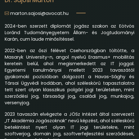
Dr. Sajósi Márton
marton.sajosi@avocat.hu
2024-ben szerzett diplomát jogász szakon az Eötvös
Loránd Tudományegyetem Állam- és Jogtudományi
Karán, cum laude minősítéssel.
2022-ben az őszi félévet Csehországban töltötte, a
Masaryk University-n, angol nyelvű Erasmus+ mobilitás
keretein belül, ahol megismerkedett az IT joggal.
Egyetemi tanulmányai mellett 2023 tavaszától
gyakornoki pozícióban dolgozott a Havas-Sághy és
Társai Ügyvédi Irodában, ahol széleskörű tapasztalatra
tett szert olyan klasszikus polgári jogi területeken, mint
szerződési jog, társasági jog, családi jog, munkajog,
versenyjog.
2023 tavaszán elvégezte a JÖSz Intézet által szervezett
„IT Akadémia Jogászoknak” nevű képzést, ahol széleskörű
betekintést nyert olyan IT jogi területekre, mint
szoftverjog, domain jog, szoftverfejlesztési szerződések,