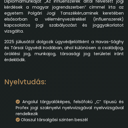
Diplomamunkáját „Az influenszerek által felvetett jogi
kérdések a magyar jogrendszerben” címmel írta az
egyetem Polgári Jogi Tanszékén,aminek keretében
elsősorban a véleményvezérekkel (influenszerek)
kapcsolatos jogi szabályozást és joggyakorlatot
vizsgálta.
2025 júliusától dolgozik ügyvédjelöltként a Havas-Sághy
és Társai Ügyvédi Irodában, ahol különösen a családjog,
öröklési jog, munkajog, társasági jog területei iránt
érdeklődik.
Nyelvtudás:
Angolul tárgyalóképes, felsőfokú „C” típusú és
Profex jogi szaknyelvi nyelvvizsgával nyelvvizsgával
rendelkezik
Olaszul társalgási szinten beszél