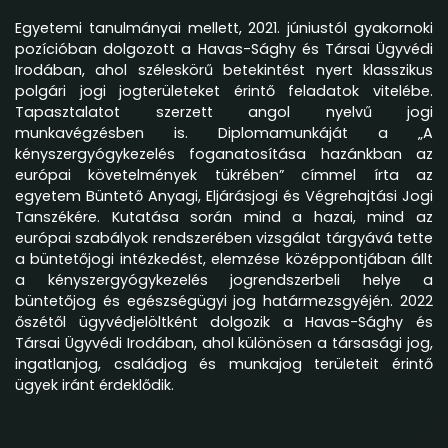
Egyetemi tanulmányai mellett, 2021. júniustól gyakornoki
pozícióban dolgozott a Havas-Sághy és Társai Ügyvédi
Irodában, ahol széleskörű betekintést nyert klasszikus
polgári jogi jogterületeket érintő feladatok vitelébe.
Tapasztalatot szerzett angol nyelvű jogi
munkavégzésben is. Diplomamunkáját a „A
kényszergyógykezelés foganatosítása hazánkban az
európai követelmények tükrében” címmel írta az
egyetem Büntető Anyagi, Eljárásjogi és Végrehajtási Jogi
Tanszékére. Kutatása során mind a hazai, mind az
európai szabályok rendszerében vizsgálat tárgyává tette
a büntetőjogi intézkedést, elemzése középpontjában állt
a kényszergyógykezelés jogrendszerbeli helye a
büntetőjog és egészségügyi jog határmezsgyéjén. 2022
őszétől ügyvédjelöltként dolgozik a Havas-Sághy és
Társai Ügyvédi Irodában, ahol különösen a társasági jog,
ingatlanjog, családjog és munkajog területeit érintő
ügyek iránt érdeklődik.