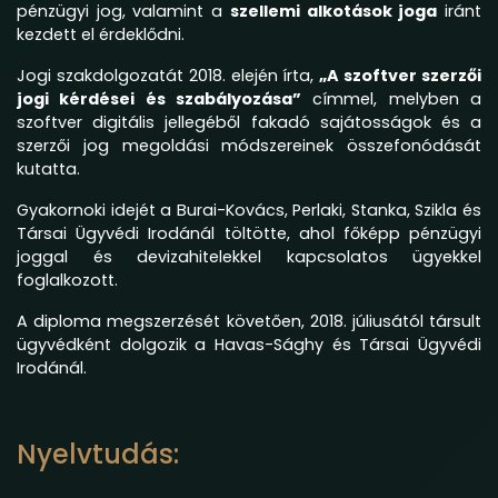
pénzügyi jog, valamint a
szellemi alkotások joga
iránt
kezdett el érdeklődni.
Jogi szakdolgozatát 2018. elején írta,
„A szoftver szerzői
jogi kérdései és szabályozása”
címmel, melyben a
szoftver digitális jellegéből fakadó sajátosságok és a
szerzői jog megoldási módszereinek összefonódását
kutatta.
Gyakornoki idejét a Burai-Kovács, Perlaki, Stanka, Szikla és
Társai Ügyvédi Irodánál töltötte, ahol főképp pénzügyi
joggal és devizahitelekkel kapcsolatos ügyekkel
foglalkozott.
A diploma megszerzését követően, 2018. júliusától társult
ügyvédként dolgozik a Havas-Sághy és Társai Ügyvédi
Irodánál.
Nyelvtudás: