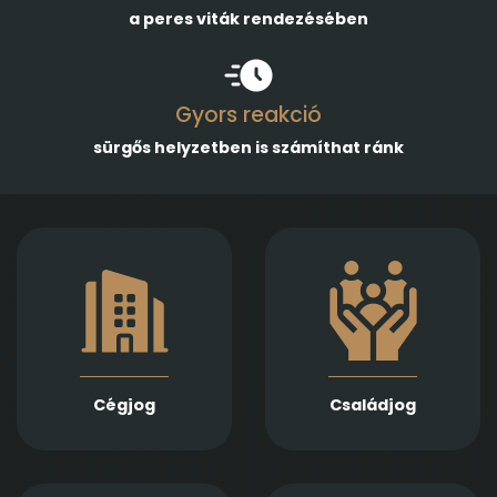
a peres viták rendezésében
Gyors reakció
sürgős helyzetben is számíthat ránk
Gazdasági
Empatikus,
társaságok
megalapozott jogi
alapításában,
támogatást nyújtunk
módosításában és
házassági bontóper,
átalakulásában
vagyonmegosztás,
biztosítunk teljes körű
tartásdíj,
szolgáltatást
gyermekelhelyezés,
Jogi képviseletet
szülői felügyelet,
vállalunk
Cégjog
Családjog
apasági vélelem,
végelszámolás, csőd-
és felszámolási
gyámság kapcsán
eljárás során