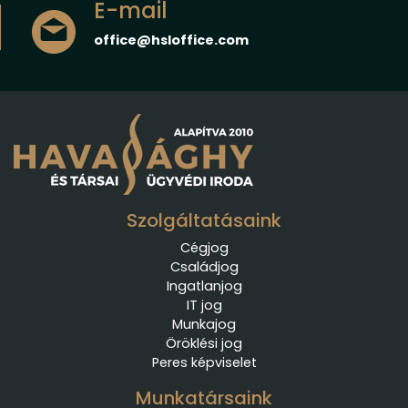
E-mail
office@hsloffice.com
Szolgáltatásaink
Cégjog
Családjog
Ingatlanjog
IT jog
Munkajog
Öröklési jog
Peres képviselet
Munkatársaink