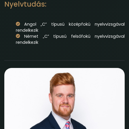
Nyelvtudás:
Angol „C” típusú középfokú nyelvvizsgával
rendelkezik
Német „C” típusú felsőfokú nyelvvizsgával
rendelkezik