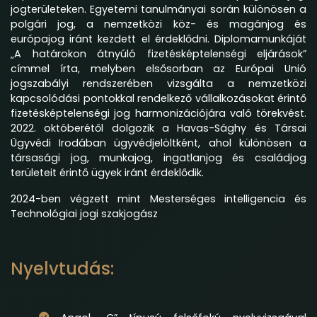
jogterületeken. Egyetemi tanulmányai során különösen a
polgári jog, a nemzetközi köz- és magánjog és
európajog iránt kezdett el érdeklődni. Diplomamunkáját
„A határokon átnyúló fizetésképtelenségi eljárások”
címmel írta, melyben elsősorban az Európai Unió
jogszabályi rendszerében vizsgálta a nemzetközi
kapcsolódási pontokkal rendelkező vállalkozásokat érintő
fizetésképtelenségi jog harmonizációjára való törekvést.
2022. októberétől dolgozik a Havas-Sághy és Társai
Ügyvédi Irodában ügyvédjelöltként, ahol különösen a
társasági jog, munkajog, ingatlanjog és családjog
területeit érintő ügyek iránt érdeklődik.
2024-ben végzett mint Mesterséges intelligencia és
Technológiai jogi szakjogász
Nyelvtudás: