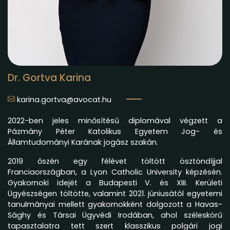
Dr. Gortva Karina
karina.gortva@avocat.hu
2022-ben jeles minősítésű diplomával végzett a
Pázmány Péter Katolikus Egyetem Jog- és
Államtudományi Karának jogász szakán.
2019 őszén egy félévet töltött ösztöndíjjal
Franciaországban, a Lyon Catholic University képzésén.
Gyakornoki idejét a Budapesti V. és XIII. Kerületi
Ügyészségen töltötte, valamint 2021. júniusától egyetemi
tanulmányai mellett gyakornokként dolgozott a Havas-
Sághy és Társai Ügyvédi Irodában, ahol széleskörű
tapasztalatra tett szert klasszikus polgári jogi