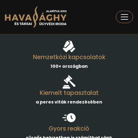
Togg
Nemzetközi kapcsolatok
100+ országban
Kiemelt tapasztalat
a peres viták rendezésében
Gyors reakció
sürgős helyzetben is számíthat ránk