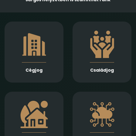
Gazdasági
Empatikus,
társaságok
megalapozott jogi
alapításában,
támogatást nyújtunk
módosításában és
házassági bontóper,
átalakulásában
vagyonmegosztás,
biztosítunk teljes körű
tartásdíj,
szolgáltatást
gyermekelhelyezés,
Jogi képviseletet
szülői felügyelet,
vállalunk
Cégjog
Családjog
apasági vélelem,
végelszámolás, csőd-
és felszámolási
gyámság kapcsán
eljárás során
Információs
Ingatlan adásvétel,
technológiai
ajándékozás, bérlet,
szerződések,
fejlesztés és
adatvédelmi és
beruházási
szoftverjogi kérdések,
szerződések szakértő
AI -val kapcsolatos
jogi előkészítését és
problémák gyors és