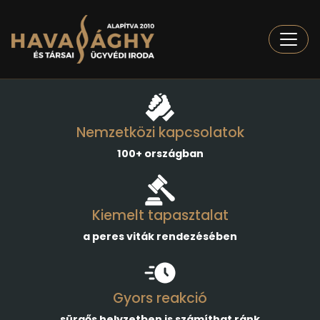
Togg
Nemzetközi kapcsolatok
100+ országban
Kiemelt tapasztalat
a peres viták rendezésében
Gyors reakció
sürgős helyzetben is számíthat ránk