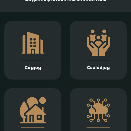
Gazdasági
Empatikus,
társaságok
megalapozott jogi
alapításában,
támogatást nyújtunk
módosításában és
házassági bontóper,
átalakulásában
vagyonmegosztás,
biztosítunk teljes körű
tartásdíj,
szolgáltatást
gyermekelhelyezés,
Jogi képviseletet
szülői felügyelet,
vállalunk
Cégjog
Családjog
apasági vélelem,
végelszámolás, csőd-
és felszámolási
gyámság kapcsán
eljárás során
Információs
Ingatlan adásvétel,
technológiai
ajándékozás, bérlet,
szerződések,
fejlesztés és
adatvédelmi és
beruházási
szoftverjogi kérdések,
szerződések szakértő
AI -val kapcsolatos
jogi előkészítését és
problémák gyors és