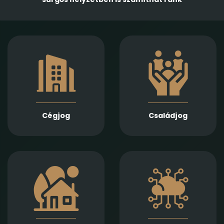
Gazdasági
Empatikus,
társaságok
megalapozott jogi
alapításában,
támogatást nyújtunk
módosításában és
házassági bontóper,
átalakulásában
vagyonmegosztás,
biztosítunk teljes körű
tartásdíj,
szolgáltatást
gyermekelhelyezés,
Jogi képviseletet
szülői felügyelet,
vállalunk
Cégjog
Családjog
apasági vélelem,
végelszámolás, csőd-
és felszámolási
gyámság kapcsán
eljárás során
Információs
Ingatlan adásvétel,
technológiai
ajándékozás, bérlet,
szerződések,
fejlesztés és
adatvédelmi és
beruházási
szoftverjogi kérdések,
szerződések szakértő
AI -val kapcsolatos
jogi előkészítését és
problémák gyors és