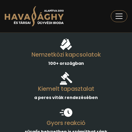
Togg
Nemzetközi kapcsolatok
100+ országban
Kiemelt tapasztalat
a peres viták rendezésében
Gyors reakció
sürgős helyzetben is számíthat ránk