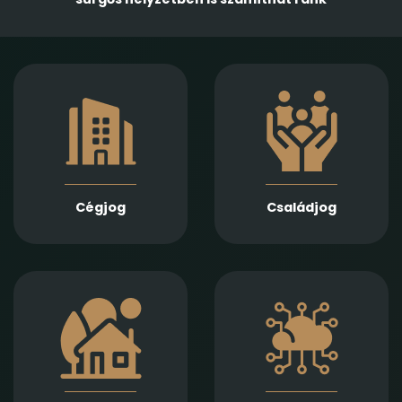
Gazdasági
Empatikus,
társaságok
megalapozott jogi
alapításában,
támogatást nyújtunk
módosításában és
házassági bontóper,
átalakulásában
vagyonmegosztás,
biztosítunk teljes körű
tartásdíj,
szolgáltatást
gyermekelhelyezés,
Jogi képviseletet
szülői felügyelet,
vállalunk
Cégjog
Családjog
apasági vélelem,
végelszámolás, csőd-
és felszámolási
gyámság kapcsán
eljárás során
Információs
Ingatlan adásvétel,
technológiai
ajándékozás, bérlet,
szerződések,
fejlesztés és
adatvédelmi és
beruházási
szoftverjogi kérdések,
szerződések szakértő
AI -val kapcsolatos
jogi előkészítését és
problémák gyors és