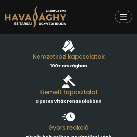
Togg
Nemzetközi kapcsolatok
100+ országban
Kiemelt tapasztalat
a peres viták rendezésében
Gyors reakció
sürgős helyzetben is számíthat ránk