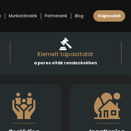
Kapcsolat
k
Munkatársaink
Partnereink
Blog
Kiemelt tapasztalat
a peres viták rendezésében
atikus, megalapozott jogi
támogatást nyújtunk
Ingatlan adásv
házassági bontóper,
ajándékozás, bérlet, fejle
gyonmegosztás, tartásdíj,
és beruházási szerző
gyermekelhelyezés, szülői
szakértő jogi előkészítés
elügyelet, apasági vélelem,
lebonyolítását biztos