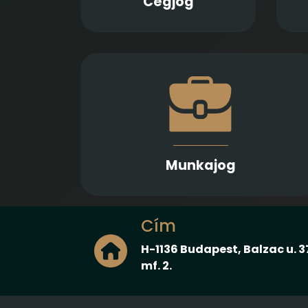
Cégjog
felszámolási eljárás során
Munkaszerződések, belső szabályzatok é
munkaügyi viták kapcsán nyújtun
hatékony tanácsadást és képviselete
munkáltató és munkavállalók számár
Munkajog
Cím
H-1136 Budapest, Balzac u. 3
mf. 2.