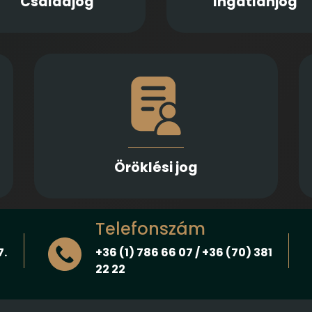
Családjog
Ingatlanjog
gyámság kapcsán
Számíthat ránk végrendeletek és öröklési
s
szerződések elkészítésében,
k
megtámadhatóságuk vizsgálatában, illetve
t
a hagyatéki eljárásban történő
a
képviseletben és igényérvényesítésben
Öröklési jog
Telefonszám
7.
+36 (1) 786 66 07 / +36 (70) 381
22 22