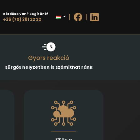
Kérdése van? Segítünk!
+36 (70) 381 22 22
Gyors reakció
sürgős helyzetben is számíthat ránk
étel,
Információs technológiai
sztés
szerződések, adatvédelmi és
dések
szoftverjogi kérdések, AI -val
ét és
kapcsolatos problémák gyors
ítjuk
és precíz jogi kezelését kínáljuk.