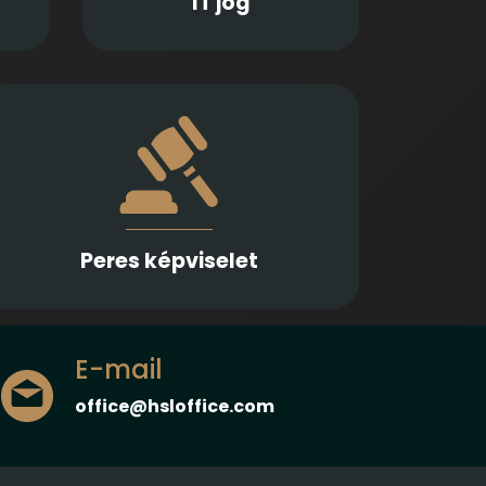
IT jog
Több különböző jogterületen nyújtunk
rutinos képviseletet első és másodfokon,
városi/kerületi és megyei, valamint
ítélőtáblák előtt
Peres képviselet
E-mail
office@hsloffice.com