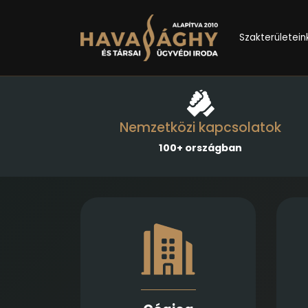
Szakterületein
Nemzetközi kapcsolatok
100+ országban
Gazdasági társaságok
Emp
alapításában,
módosításában és
átalakulásában biztosítunk
va
teljes körű szolgáltatást
Jogi képviseletet vállalunk
f
végelszámolás, csőd- és