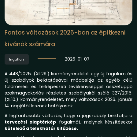
Fontos változások 2026-ban az építkezni
kívánók számára
2026-01-07
Ingatlan
A 448/2025. (XII.29.) kormányrendelet egy új fogalom és
új szabályok beiktatásával módosítja az egyéb célú
földmérési és térképészeti tevékenységgel összefüggő
szakmagyakorlás részletes szabályairól szóló 327/2015.
(XI.10.) kormányrendeletet, mely változások 2026. január
14. napjától lesznek hatályosak.
A legfontosabb változás, hogy a jogszabály beiktatja a
tervezési alaptérkép
fogalmát, melynek készítésekor
kötelező a telekhatár kitűzése.