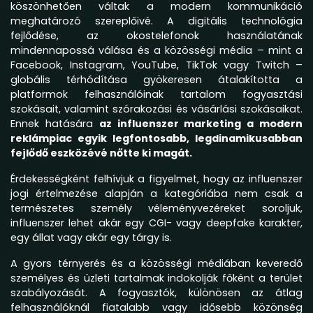
köszönhetően váltak a modern kommunikáció
meghatározó szereplőivé. A digitális technológia
fejlődése, az okostelefonok használatának
mindennapossá válása és a közösségi média – mint a
Facebook, Instagram, YouTube, TikTok vagy Twitch –
globális térhódítása gyökeresen átalakította a
platformok felhasználóinak tartalom fogyasztási
szokásait, valamint szórakozási és vásárlási szokásaikat.
Ennek hatására
az influenszer marketing a modern
reklámpiac egyik legfontosabb, legdinamikusabban
fejlődő eszközévé nőtte ki magát.
Érdekességként felhívjuk a figyelmet, hogy az influenszer
jogi értelmezése alapján a kategóriába nem csak a
természetes személy véleményvezéreket soroljuk,
influenszer lehet akár egy CGI- vagy deepfake karakter,
egy állat vagy akár egy tárgy is.
A gyors térnyerés és a közösségi médiában keveredő
személyes és üzleti tartalmak indokolják főként a terület
szabályozását. A fogyasztók, különösen az átlag
felhasználóknál fiatalabb vagy idősebb közönség