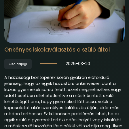
Önkényes iskolaválasztás a szülő által
2025-03-20
Családjogi
A házassági bontóperek során gyakran előforduló
jelenség, hogy az egyik házastárs önkényesen dönt a
közös gyermekek sorsa felett, ezzel megnehezítve, vagy
adott esetben ellehetetlenítve a másik érintett szülő
lehetőségét arra, hogy gyermekeit láthassa, velük a
kapcsolatot akár személyes találkozás útján, akár más
módon tarthassa. Ez különösen problémás lehet, ha az
egyik szülő a gyermek tartózkodási helyét vagy iskoláját
a másik szülő hozzájárulása nélkül változtatja meg. Ilyen