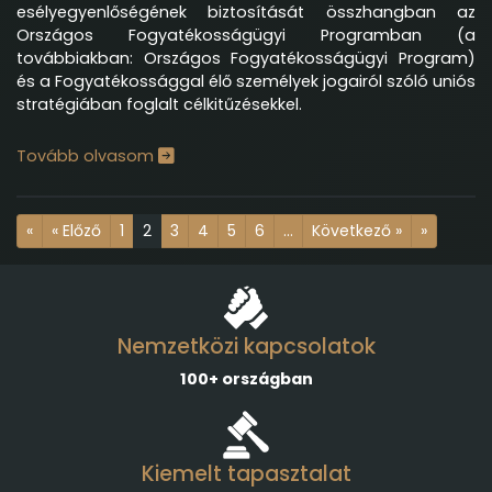
esélyegyenlőségének biztosítását összhangban
az
Országos Fogyatékosságügyi Programban
(a
továbbiakban: Országos Fogyatékosságügyi Program)
és a Fogyatékossággal élő személyek jogairól szóló
uniós
stratégiában
foglalt célkitűzésekkel.
Tovább olvasom
«
« Előző
1
2
3
4
5
6
...
Következő »
»
Nemzetközi kapcsolatok
100+ országban
Kiemelt tapasztalat