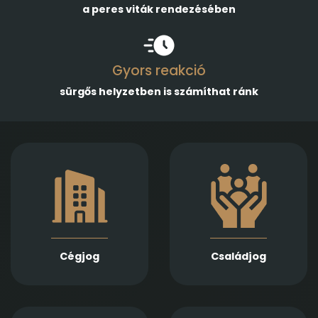
a peres viták rendezésében
Gyors reakció
sürgős helyzetben is számíthat ránk
Gazdasági
Empatikus,
társaságok
megalapozott jogi
alapításában,
támogatást nyújtunk
módosításában és
házassági bontóper,
átalakulásában
vagyonmegosztás,
biztosítunk teljes körű
tartásdíj,
szolgáltatást
gyermekelhelyezés,
Jogi képviseletet
szülői felügyelet,
vállalunk
Cégjog
Családjog
apasági vélelem,
végelszámolás, csőd-
és felszámolási
gyámság kapcsán
eljárás során