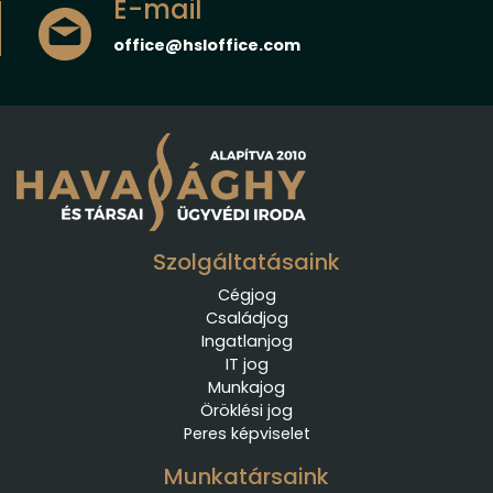
E-mail
office@hsloffice.com
Szolgáltatásaink
Cégjog
Családjog
Ingatlanjog
IT jog
Munkajog
Öröklési jog
Peres képviselet
Munkatársaink