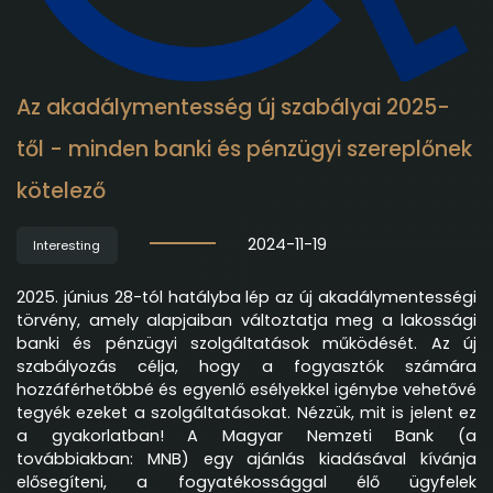
Az akadálymentesség új szabályai 2025-
től - minden banki és pénzügyi szereplőnek
kötelező
2024-11-19
Interesting
2025. június 28-tól hatályba lép az új akadálymentességi
törvény, amely alapjaiban változtatja meg a lakossági
banki és pénzügyi szolgáltatások működését. Az új
szabályozás célja, hogy a fogyasztók számára
hozzáférhetőbbé és egyenlő esélyekkel igénybe vehetővé
tegyék ezeket a szolgáltatásokat. Nézzük, mit is jelent ez
a gyakorlatban!
A Magyar Nemzeti Bank (a
továbbiakban: MNB)
egy ajánlás kiadásával kívánja
elősegíteni,
a
fogyatékossággal élő ügyfelek