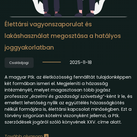
Élettársi vagyonszaporulat és
lakáshasználat megosztása a hatályos
joggyakorlatban
2025-11-18
Családjogi
A magyar Ptk. az életközösség fennálltát tulajdonképpen
két formában ismeri el. Megjeleníti a házasság
intézményét, melyet magasztosan több jogász
professzor „
érzelmi és gazdasági szövetség
”-ként ír le, és
emellett lehetőség nyílik az együttélés házasságkötés
nélküli formájára is, élettársi kapcsolat minőségben. Ezt a
törvény szigorúan kötelmi viszonyként jellemzi, a Ptk.
szerződések jogáról szóló könyvének XXV. címe alatt.
Tovább olvasom