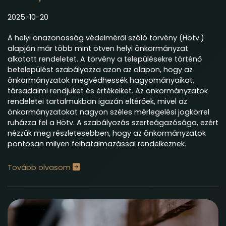
2025-10-20
A helyi önazonosság védelméről szóló törvény (Hötv.)
alapján már több mint ötven helyi önkormányzat
alkotott rendeletet. A törvény a településekre történő
betelepülést szabályozza azon az alapon, hogy az
önkormányzatok megvédhessék hagyományaikat,
társadalmi rendjüket és értékeiket. A
z önkormányzatok
rendeletei tartalmukban igazán eltérőek, mivel az
önkormányzatokat nagyon széles mérlegelési jogkörrel
ruházza fel a Hötv. A szabályozás szerteágazósága, ezért
nézzük meg részletesebben, hogy az önkormányzatok
pontosan milyen felhatalmazással rendelkeznek.
Tovább olvasom