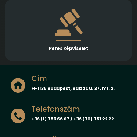
Több különböző jogterületen nyújtunk rutinos
képviseletet első és másodfokon, városi/kerületi és
megyei, valamint ítélőtáblák előtt
Peres képviselet
Cím
H-1136 Budapest, Balzac u. 37. mf. 2.
Telefonszám
+36 (1) 786 66 07 / +36 (70) 381 22 22