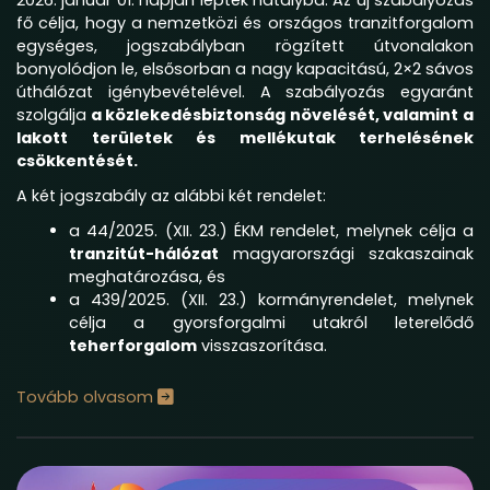
2026. január 01. napján léptek hatályba. Az új szabályozás
fő célja, hogy a nemzetközi és országos tranzitforgalom
egységes, jogszabályban rögzített útvonalakon
bonyolódjon le, elsősorban a nagy kapacitású, 2×2 sávos
úthálózat igénybevételével. A szabályozás egyaránt
szolgálja
a közlekedésbiztonság növelését, valamint a
lakott területek és mellékutak terhelésének
csökkentését.
A két jogszabály az alábbi két rendelet:
a 44/2025. (XII. 23.) ÉKM rendelet, melynek célja a
tranzitút-hálózat
magyarországi szakaszainak
meghatározása, és
a 439/2025. (XII. 23.) kormányrendelet, melynek
célja a gyorsforgalmi utakról leterelődő
teherforgalom
visszaszorítása.
Tovább olvasom